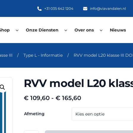
+31 035 642 1204
info@viavandalen.nl
Shop
Onze Diensten
Over ons
Nieuws
se III
/
Type L - Informatie
/
RVV model L20 klasse III D
RVV model L20 klass
Prijsklasse:
€
109,60
-
€
165,60
€ 109,60
tot
Afmeting
€ 165,60