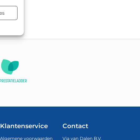
es
atsen.
Klantenservice
Contact
Algemene voorwaarden
Via van Dalen B.V.