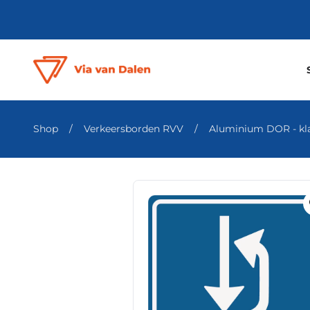
Shop
/
Verkeersborden RVV
/
Aluminium DOR - klas