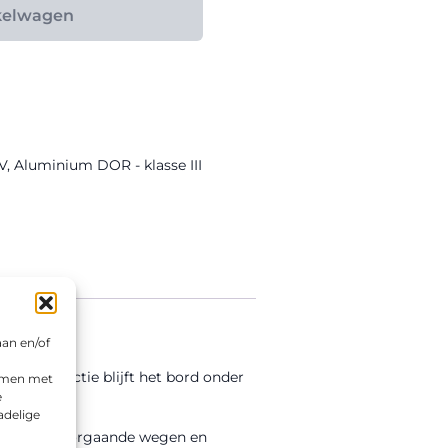
kelwagen
V
,
Aluminium DOR - klasse III
aan en/of
 III reflectie blijft het bord onder
emmen met
e
adelige
ren van doorgaande wegen en