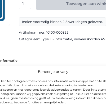
RVV
Toevoegen aan win
model
L20
klasse
Indien voorradig binnen 2-5 werkdagen geleverd.
III
DOR
Artikelnummer:
10100-000935
aantal
Categorieën:
Type L - Informatie
,
Verkeersborden RV
informatie
Beheer je privacy
iken technologieën zoals cookies om informatie over uw apparaat op te sl
egen. We doen dit met als doel om de beste ervaring te bieden en om
rkrijgbaar als informatiebord in DOR-uitvoering. Dankzij de klasse
aliseerde en niet-gepersonaliseerde advertenties te tonen. Door in te st
nologieën kunnen wij gegevens zoals surfgedrag of unieke ID's op deze sit
r.
n. Als u geen toestemming geeft of uw toestemming intrekt, kan dit een n
hebben op bepaalde functies en mogelijkheden.
 in de afmetingen 600x600mm, 800x800mm. Toepassingen varië