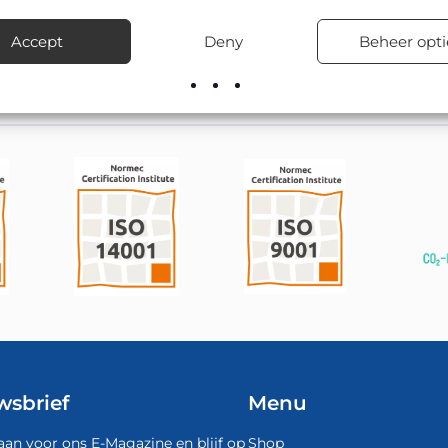
hoolzones en woonwijken.
Accept
Deny
Beheer opti
el leverbaar; onze montageploegen kunnen het ook vakkundig pla
wsbrief
Menu
aan voor ons E-Magazine en blijf op
Shop