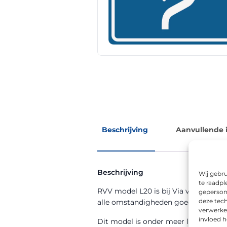
Beschrijving
Aanvullende 
Beschrijving
Wij gebru
te raadpl
RVV model L20 is bij Via van Dalen ve
geperson
deze tech
alle omstandigheden goed afleesbaa
verwerke
invloed 
Dit model is onder meer leverbaar