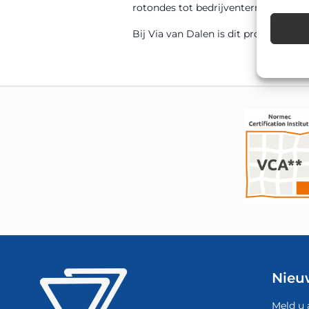
rotondes tot bedrijventerreinen, sc
Bij Via van Dalen is dit product sn
Nieu
Meld u 