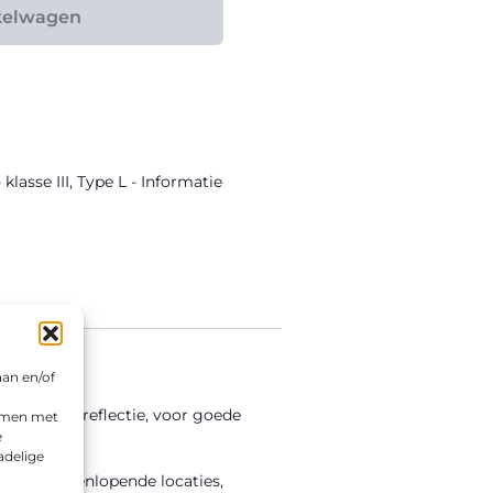
kelwagen
lasse III
,
Type L - Informatie
aan en/of
 III retroreflectie, voor goede
emmen met
e
adelige
voor uiteenlopende locaties,