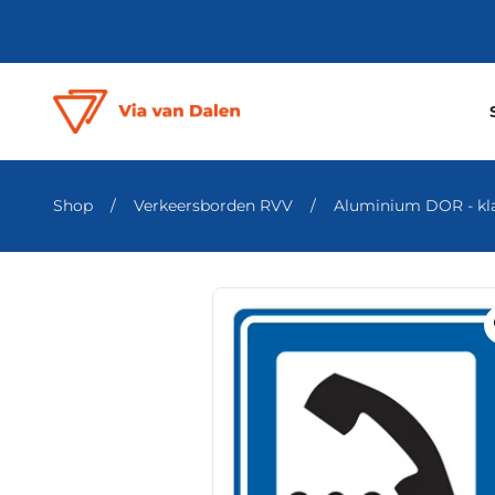
Shop
/
Verkeersborden RVV
/
Aluminium DOR - klas