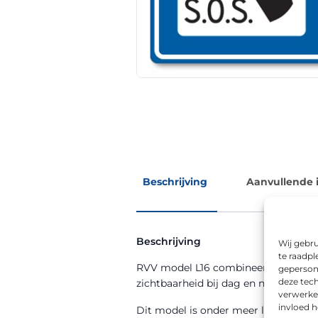
Beschrijving
Aanvullende 
Beschrijving
Wij gebru
te raadpl
RVV model L16 combineert de functie
geperson
deze tech
zichtbaarheid bij dag en nacht.
verwerke
invloed 
Dit model is onder meer leverbaar 