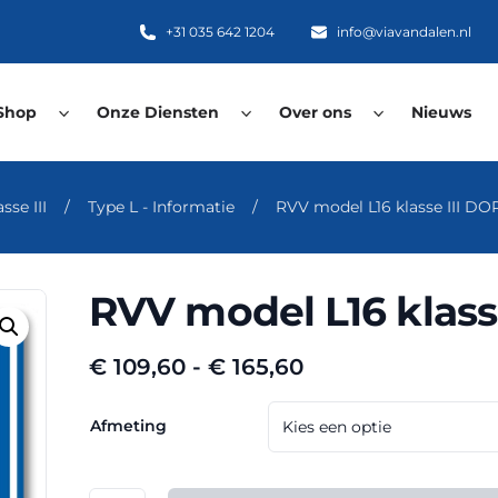
+31 035 642 1204
info@viavandalen.nl
Shop
Onze Diensten
Over ons
Nieuws
se III
/
Type L - Informatie
/
RVV model L16 klasse III DO
RVV model L16 klass
Prijsklasse:
€
109,60
-
€
165,60
€ 109,60
tot
Afmeting
€ 165,60