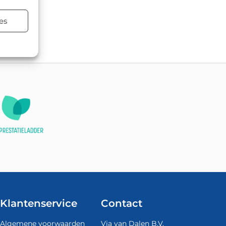
es
atsen.
Klantenservice
Contact
Algemene voorwaarden
Via van Dalen B.V.