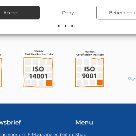
telijke wegen en particuliere terreinen.
Accept
Deny
Beheer opti
el leverbaar; onze montageploegen kunnen het ook vakkundig pla
wsbrief
Menu
aan voor ons E-Magazine en blijf op
Shop