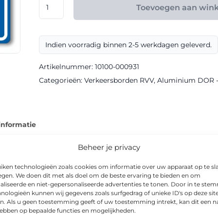
RVV
Toevoegen aan win
model
L16
klasse
Indien voorradig binnen 2-5 werkdagen geleverd.
III
DOR
Artikelnummer:
10100-000931
aantal
Categorieën:
Verkeersborden RVV
,
Aluminium DOR - k
informatie
Beheer je privacy
iken technologieën zoals cookies om informatie over uw apparaat op te sl
egen. We doen dit met als doel om de beste ervaring te bieden en om
 van informatiebord met een duurzame DOR-uitvoering en klasse
aliseerde en niet-gepersonaliseerde advertenties te tonen. Door in te st
nologieën kunnen wij gegevens zoals surfgedrag of unieke ID's op deze sit
n. Als u geen toestemming geeft of uw toestemming intrekt, kan dit een n
hebben op bepaalde functies en mogelijkheden.
in de afmetingen 600x600mm, 800x800mm. Het bord is geschikt 