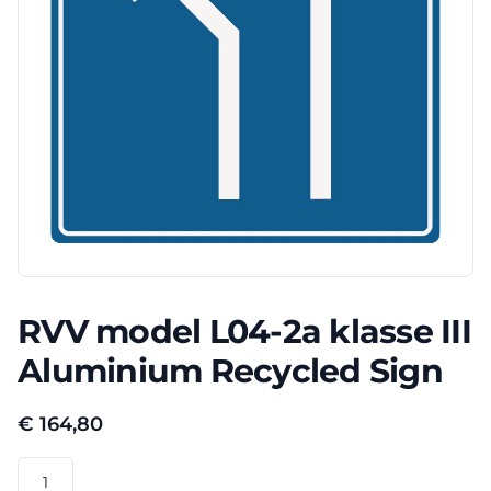
RVV model L04-2a klasse III
Aluminium Recycled Sign
€
164,80
RVV