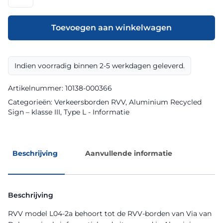
model
L04-
2a
Toevoegen aan winkelwagen
klasse
III
Aluminium
Indien voorradig binnen 2-5 werkdagen geleverd.
Recycled
Sign
Artikelnummer:
10138-000366
aantal
Categorieën:
Verkeersborden RVV
,
Aluminium Recycled
Sign – klasse III
,
Type L - Informatie
Beschrijving
Aanvullende informatie
Beschrijving
RVV model L04-2a behoort tot de RVV-borden van Via van