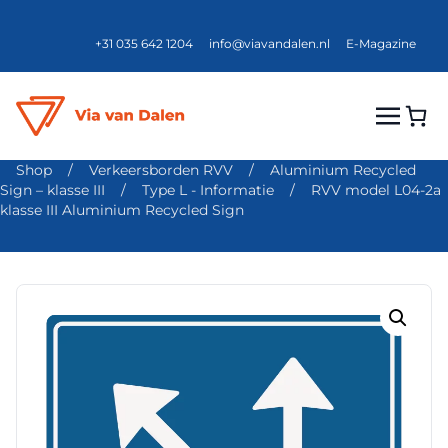
+31 035 642 1204
info@viavandalen.nl
E-Magazine
Shop
/
Verkeersborden RVV
/
Aluminium Recycled
Sign – klasse III
/
Type L - Informatie
/
RVV model L04-2a
klasse III Aluminium Recycled Sign