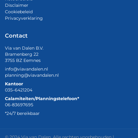
Disclaimer
Cookiebeleid
Privacyverklaring
Contact
Via van Dalen B.V.
Bramenberg 22
3755 BZ Eemnes
info@viavandalen.nl
planning@viavandalen.nl
Kantoor
035–6421204
Calamiteiten/Planningstelefoon*
06-83697695
*24/7 bereikbaar
© 2024 Via van Dalen. Alle rechten voorbehouden |