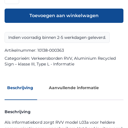
model
L03a
klasse
Toevoegen aan winkelwagen
III
Aluminium
Recycled
Indien voorradig binnen 2-5 werkdagen geleverd.
Sign
aantal
Artikelnummer:
10138-000363
Categorieën:
Verkeersborden RVV
,
Aluminium Recycled
Sign – klasse III
,
Type L - Informatie
Beschrijving
Aanvullende informatie
Beschrijving
Als informatiebord zorgt RVV model L03a voor heldere