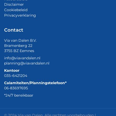
Disclaimer
Cookiebeleid
Privacyverklaring
Contact
Via van Dalen B.V.
Bramenberg 22
3755 BZ Eemnes
info@viavandalen.nl
planning@viavandalen.nl
Kantoor
035–6421204
Calamiteiten/Planningstelefoon*
06-83697695
*24/7 bereikbaar
© 2024 Via van Dalen. Alle rechten voorbehouden |