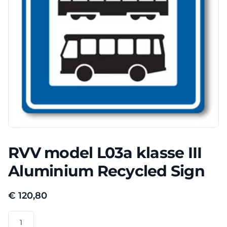
RVV model L03a klasse III
Aluminium Recycled Sign
€
120,80
RVV