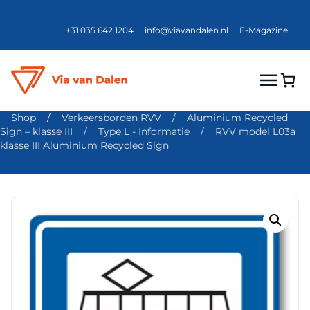
+31 035 642 1204
info@viavandalen.nl
E-Magazine
Shop
/
Verkeersborden RVV
/
Aluminium Recycled
Sign – klasse III
/
Type L - Informatie
/
RVV model L03a
klasse III Aluminium Recycled Sign