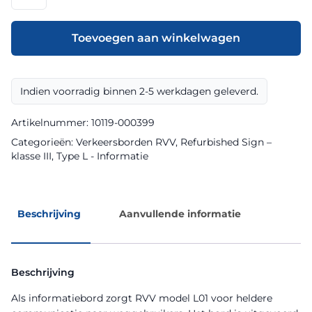
model
L01
klasse
Toevoegen aan winkelwagen
III
Refurbished
Sign
Indien voorradig binnen 2-5 werkdagen geleverd.
aantal
Artikelnummer:
10119-000399
Categorieën:
Verkeersborden RVV
,
Refurbished Sign –
klasse III
,
Type L - Informatie
Beschrijving
Aanvullende informatie
Beschrijving
Als informatiebord zorgt RVV model L01 voor heldere