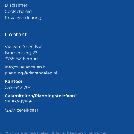
Disclaimer
Cookiebeleid
Privacyverklaring
Contact
Via van Dalen B.V.
Bramenberg 22
3755 BZ Eemnes
info@viavandalen.nl
planning@viavandalen.nl
Kantoor
035–6421204
Calamiteiten/Planningstelefoon*
06-83697695
*24/7 bereikbaar
© 2024 Via van Dalen. Alle rechten voorbehouden |