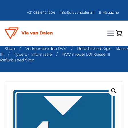
+31 035 642 1204
info@viavandalen.nl
E-Magazine
Shop
/
Verkeersborden RVV
/
Refurbished Sign – klasse
III
/
Type L - Informatie
/
RVV model L01 klasse III
Refurbished Sign