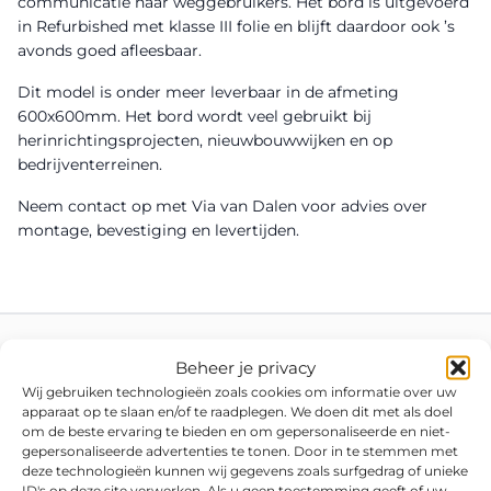
communicatie naar weggebruikers. Het bord is uitgevoerd
in Refurbished met klasse III folie en blijft daardoor ook ’s
avonds goed afleesbaar.
Dit model is onder meer leverbaar in de afmeting
600x600mm. Het bord wordt veel gebruikt bij
herinrichtingsprojecten, nieuwbouwwijken en op
bedrijventerreinen.
Neem contact op met Via van Dalen voor advies over
montage, bevestiging en levertijden.
Beheer je privacy
Wij gebruiken technologieën zoals cookies om informatie over uw
apparaat op te slaan en/of te raadplegen. We doen dit met als doel
om de beste ervaring te bieden en om gepersonaliseerde en niet-
gepersonaliseerde advertenties te tonen. Door in te stemmen met
deze technologieën kunnen wij gegevens zoals surfgedrag of unieke
ID's op deze site verwerken. Als u geen toestemming geeft of uw