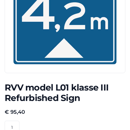
RVV model L01 klasse III
Refurbished Sign
€
95,40
RVV