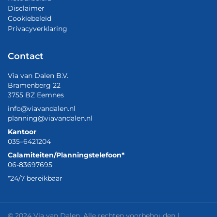
Disclaimer
Cookiebeleid
Privacyverklaring
Contact
Via van Dalen B.V.
Bramenberg 22
3755 BZ Eemnes
info@viavandalen.nl
planning@viavandalen.nl
Kantoor
035–6421204
Calamiteiten/Planningstelefoon*
06-83697695
*24/7 bereikbaar
© 2024 Via van Dalen. Alle rechten voorbehouden |