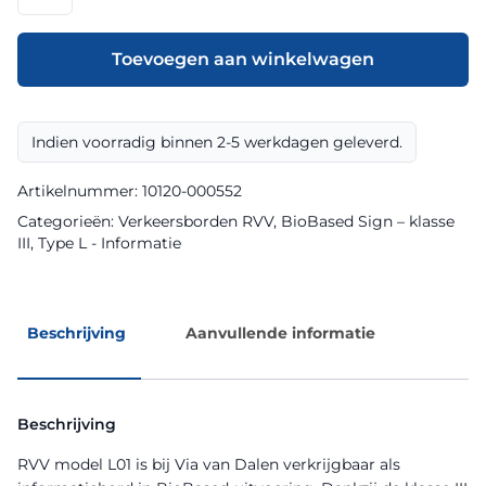
model
L01
klasse
Toevoegen aan winkelwagen
III
BioBased
Sign
Indien voorradig binnen 2-5 werkdagen geleverd.
aantal
Artikelnummer:
10120-000552
Categorieën:
Verkeersborden RVV
,
BioBased Sign – klasse
III
,
Type L - Informatie
Beschrijving
Aanvullende informatie
Beschrijving
RVV model L01 is bij Via van Dalen verkrijgbaar als