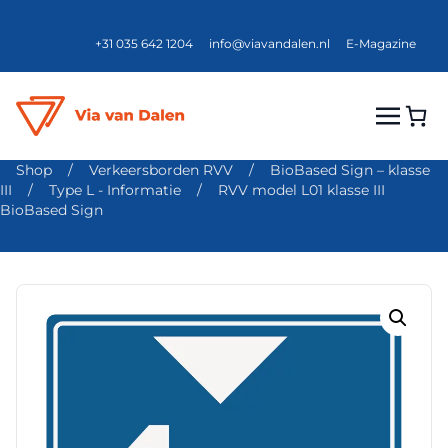
+31 035 642 1204
info@viavandalen.nl
E-Magazine
Shop
/
Verkeersborden RVV
/
BioBased Sign – klasse
III
/
Type L - Informatie
/
RVV model L01 klasse III
BioBased Sign