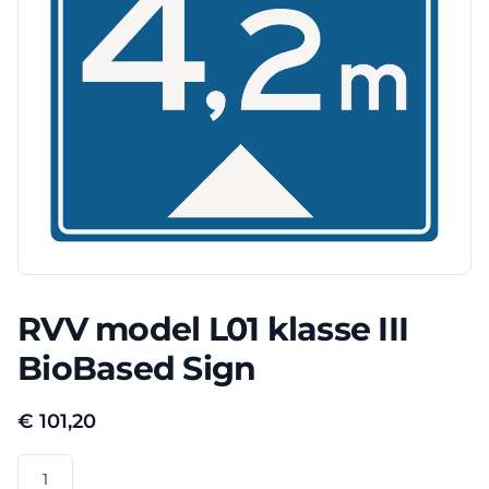
RVV model L01 klasse III
BioBased Sign
€
101,20
RVV