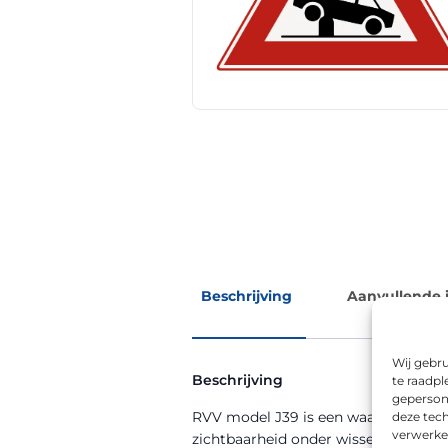
Beschrijving
Aanvullende 
Wij gebru
Beschrijving
te raadpl
geperson
RVV model J39 is een waarschuwingsb
deze tech
verwerke
zichtbaarheid onder wisselende we