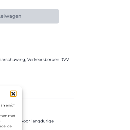
kelwagen
Waarschuwing
,
Verkeersborden RVV
aan en/of
emmen met
ectiefolie voor langdurige
e
adelige