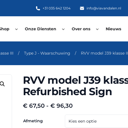
+31 035 642 1204
info@viavandalen.nl
Shop
Onze Diensten
Over ons
Nieuws
asse III
/
Type J - Waarschuwing
/
RVV model J39 klasse II
RVV model J39 klasse
Refurbished Sign
Prijsklasse:
€
67,50
-
€
96,30
€ 67,50
tot
Afmeting