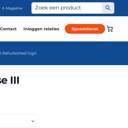
E-Magazine
Contact
Inloggen relaties
Spoeddienst
I Refurbished Sign
 III