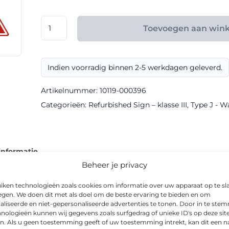
€ 96,30
RVV
Toevoegen aan win
model
J39
klasse
Indien voorradig binnen 2-5 werkdagen geleverd.
III
Refurbished
Artikelnummer:
10119-000396
Sign
Categorieën:
Refurbished Sign – klasse III
,
Type J - 
aantal
informatie
Beheer je privacy
iken technologieën zoals cookies om informatie over uw apparaat op te sl
egen. We doen dit met als doel om de beste ervaring te bieden en om
aliseerde en niet-gepersonaliseerde advertenties te tonen. Door in te st
ord in Refurbished-uitvoering, geproduceerd met klasse III refl
nologieën kunnen wij gegevens zoals surfgedrag of unieke ID's op deze sit
n. Als u geen toestemming geeft of uw toestemming intrekt, kan dit een n
ersomstandigheden.