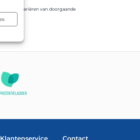
assingen variëren van doorgaande
es
terialen.
Klantenservice
Contact