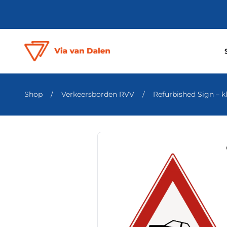
Shop
/
Verkeersborden RVV
/
Refurbished Sign – kl