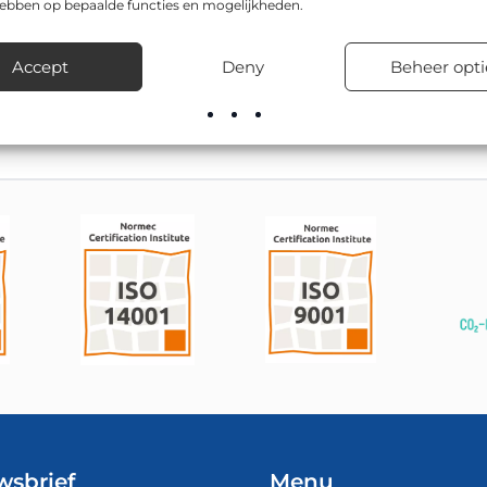
hebben op bepaalde functies en mogelijkheden.
odel zijn onder andere Driehoek 900mm, Driehoek 700mm. Toep
reinen, schoolzones en woonwijken.
Accept
Deny
Beheer opti
voorraad leverbaar, inclusief advies over de juiste bevestigingsma
wsbrief
Menu