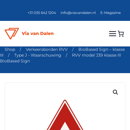
+31 035 642 1204
info@viavandalen.nl
E-Magazine
Shop
/
Verkeersborden RVV
/
BioBased Sign – klasse
III
/
Type J - Waarschuwing
/
RVV model J39 klasse III
BioBased Sign