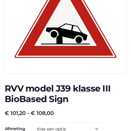
RVV model J39 klasse III
BioBased Sign
Prijsklasse:
€
101,20
-
€
108,00
€ 101,20
Afmeting
tot