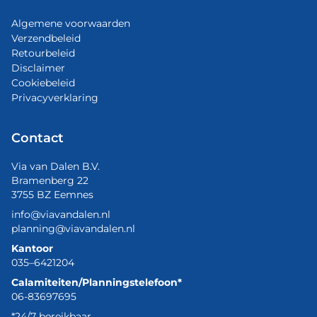
Algemene voorwaarden
Verzendbeleid
Retourbeleid
Disclaimer
Cookiebeleid
Privacyverklaring
Contact
Via van Dalen B.V.
Bramenberg 22
3755 BZ Eemnes
info@viavandalen.nl
planning@viavandalen.nl
Kantoor
035–6421204
Calamiteiten/Planningstelefoon*
06-83697695
*24/7 bereikbaar