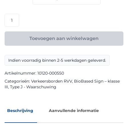
€ 108,00
RVV
model
J39
klasse
Toevoegen aan winkelwagen
III
BioBased
Sign
Indien voorradig binnen 2-5 werkdagen geleverd.
aantal
Artikelnummer:
10120-000550
Categorieën:
Verkeersborden RVV
,
BioBased Sign – klasse
III
,
Type J - Waarschuwing
Beschrijving
Aanvullende informatie