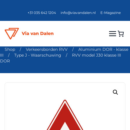
+31 035 642 1204
info@viavandalen.nl
E-Magazine
Shop
/
Verkeersborden RVV
/
Aluminium DOR - klasse
III
/
Type J - Waarschuwing
/
RVV model J30 klasse III
DOR