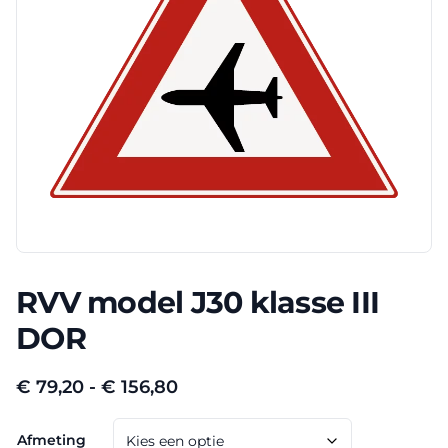
RVV model J30 klasse III
DOR
Prijsklasse:
€
79,20
-
€
156,80
€ 79,20
Afmeting
tot