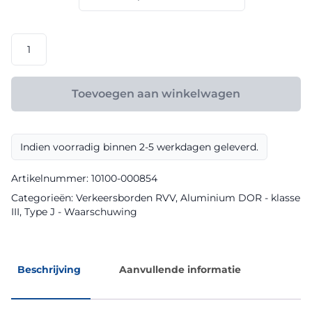
€ 156,80
RVV
model
J30
klasse
Toevoegen aan winkelwagen
III
DOR
aantal
Indien voorradig binnen 2-5 werkdagen geleverd.
Artikelnummer:
10100-000854
Categorieën:
Verkeersborden RVV
,
Aluminium DOR - klasse
III
,
Type J - Waarschuwing
Beschrijving
Aanvullende informatie