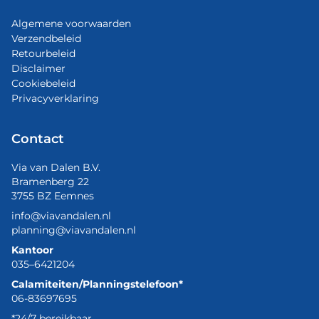
Algemene voorwaarden
Verzendbeleid
Retourbeleid
Disclaimer
Cookiebeleid
Privacyverklaring
Contact
Via van Dalen B.V.
Bramenberg 22
3755 BZ Eemnes
info@viavandalen.nl
planning@viavandalen.nl
Kantoor
035–6421204
Calamiteiten/Planningstelefoon*
06-83697695
*24/7 bereikbaar