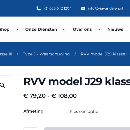
+31 035 642 1204
info@viavandalen.nl
Shop
Onze Diensten
Over ons
Nieuws
se III
/
Type J - Waarschuwing
/
RVV model J29 klasse I
RVV model J29 klass
Prijsklasse:
€
79,20
-
€
108,00
€ 79,20
tot
Afmeting
€ 108,00