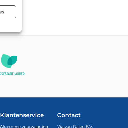
es
atsen.
Klantenservice
Contact
Algemene voorwaarden
Via van Dalen B.V.