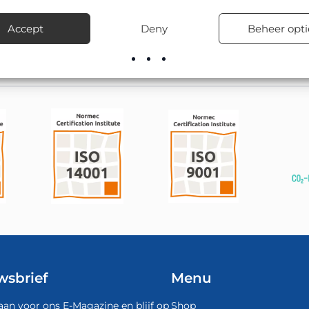
otondes tot bedrijventerreinen, schoolzones en woonwijken.
Accept
Deny
Beheer opti
el leverbaar; onze montageploegen kunnen het ook vakkundig pla
wsbrief
Menu
aan voor ons E-Magazine en blijf op
Shop