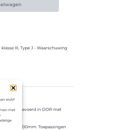
kelwagen
lasse III
,
Type J - Waarschuwing
aan en/of
bord is uitgevoerd in DOR met
emmen met
e
adelige
 en Driehoek 700mm. Toepassingen