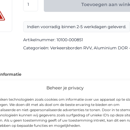
RVV
Toevoegen aan win
model
J29
klasse
Indien voorradig binnen 2-5 werkdagen geleverd.
III
DOR
Artikelnummer:
10100-000851
aantal
Categorieën:
Verkeersborden RVV
,
Aluminium DOR - k
informatie
Beheer je privacy
iken technologieën zoals cookies om informatie over uw apparaat op te sl
egen. We doen dit met als doel om de beste ervaring te bieden en om
odel J29 voor heldere communicatie naar weggebruikers. Het 
aliseerde en niet-gepersonaliseerde advertenties te tonen. Door in te st
nologieën kunnen wij gegevens zoals surfgedrag of unieke ID's op deze sit
 ’s avonds goed afleesbaar.
n. Als u geen toestemming geeft of uw toestemming intrekt, kan dit een n
hebben op bepaalde functies en mogelijkheden.
 is CE-gecertificeerd, en is leverbaar in o.a. Driehoek 900mm