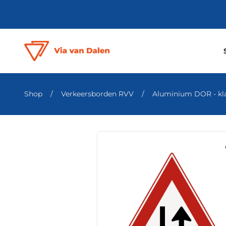
Shop
/
Verkeersborden RVV
/
Aluminium DOR - klas