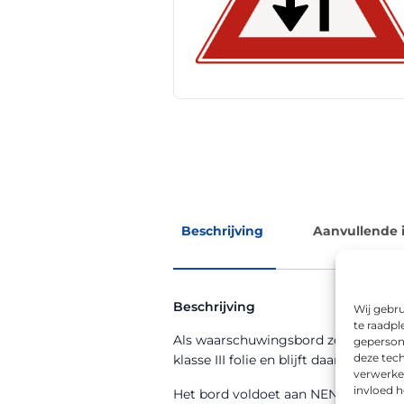
Beschrijving
Aanvullende 
Beschrijving
Wij gebru
te raadpl
Als waarschuwingsbord zorgt RVV m
geperson
deze tech
klasse III folie en blijft daardoor ook
verwerke
invloed 
Het bord voldoet aan NEN 12899-1 en