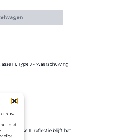
kelwagen
asse III
,
Type J - Waarschuwing
aan en/of
emmen met
de klasse III reflectie blijft het
e
adelige