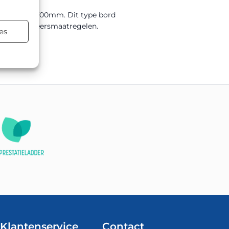
en Driehoek 700mm. Dit type bord
elijke verkeersmaatregelen.
es
terialen.
Klantenservice
Contact