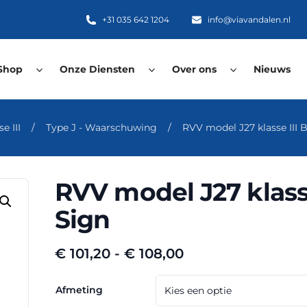
+31 035 642 1204
info@viavandalen.nl
Shop
Onze Diensten
Over ons
Nieuws
e III
/
Type J - Waarschuwing
/
RVV model J27 klasse III 
RVV model J27 klass
Sign
Prijsklasse:
€
101,20
-
€
108,00
€ 101,20
tot
Afmeting