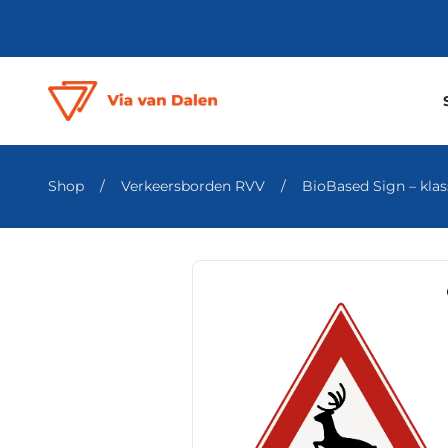
Shop
/
Verkeersborden RVV
/
BioBased Sign – klass