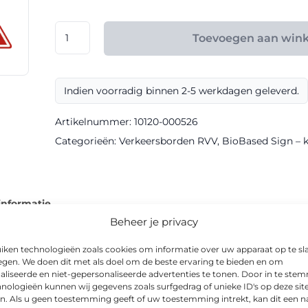
€ 108,00
RVV
Toevoegen aan win
model
J27
klasse
Indien voorradig binnen 2-5 werkdagen geleverd.
III
BioBased
Artikelnummer:
10120-000526
Sign
Categorieën:
Verkeersborden RVV
,
BioBased Sign – kl
aantal
informatie
Beheer je privacy
iken technologieën zoals cookies om informatie over uw apparaat op te sl
egen. We doen dit met als doel om de beste ervaring te bieden en om
aliseerde en niet-gepersonaliseerde advertenties te tonen. Door in te st
rkrijgbaar als waarschuwingsbord in BioBased-uitvoering. Dankzij 
nologieën kunnen wij gegevens zoals surfgedrag of unieke ID's op deze sit
n. Als u geen toestemming geeft of uw toestemming intrekt, kan dit een n
d afleesbaar.