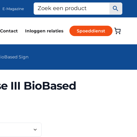
E-Magazine
Contact
Inloggen relaties
Spoeddienst
BioBased Sign
e III BioBased