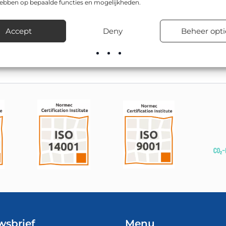
hebben op bepaalde functies en mogelijkheden.
 is CE-gecertificeerd, en is leverbaar in o.a. Driehoek 900mm 
eentelijke wegen, bedrijventerreinen, in woonwijken en bij tijd
Accept
Deny
Beheer opti
voorraad leverbaar, inclusief advies over de juiste bevestigingsma
wsbrief
Menu