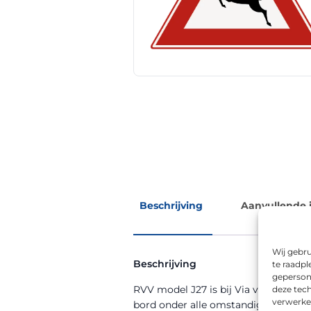
Beschrijving
Aanvullende 
Wij gebru
Beschrijving
te raadpl
geperson
RVV model J27 is bij Via van Dalen ve
deze tech
verwerke
bord onder alle omstandigheden goe