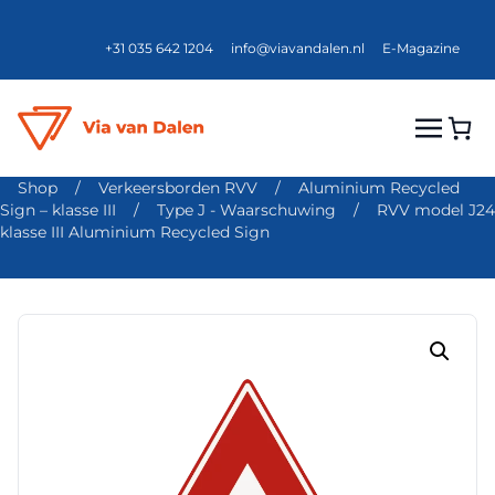
+31 035 642 1204
info@viavandalen.nl
E-Magazine
Shop
/
Verkeersborden RVV
/
Aluminium Recycled
Sign – klasse III
/
Type J - Waarschuwing
/
RVV model J24
klasse III Aluminium Recycled Sign