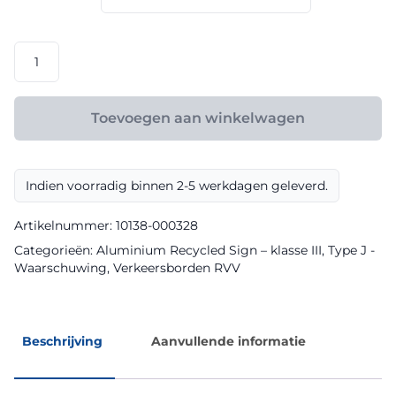
€ 119,20
RVV
model
J24
klasse
Toevoegen aan winkelwagen
III
Aluminium
Recycled
Indien voorradig binnen 2-5 werkdagen geleverd.
Sign
aantal
Artikelnummer:
10138-000328
Categorieën:
Aluminium Recycled Sign – klasse III
,
Type J -
Waarschuwing
,
Verkeersborden RVV
Beschrijving
Aanvullende informatie