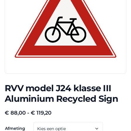
RVV model J24 klasse III
Aluminium Recycled Sign
Prijsklasse:
€
88,00
-
€
119,20
€ 88,00
Afmeting
tot