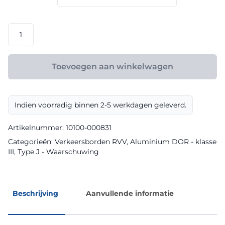
€ 108,00
RVV
model
J22
klasse
Toevoegen aan winkelwagen
III
DOR
aantal
Indien voorradig binnen 2-5 werkdagen geleverd.
Artikelnummer:
10100-000831
Categorieën:
Verkeersborden RVV
,
Aluminium DOR - klasse
III
,
Type J - Waarschuwing
Beschrijving
Aanvullende informatie