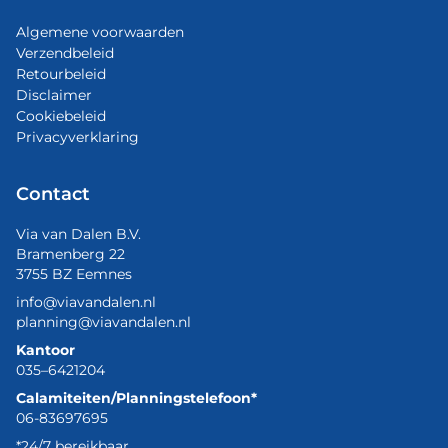
Algemene voorwaarden
Verzendbeleid
Retourbeleid
Disclaimer
Cookiebeleid
Privacyverklaring
Contact
Via van Dalen B.V.
Bramenberg 22
3755 BZ Eemnes
info@viavandalen.nl
planning@viavandalen.nl
Kantoor
035–6421204
Calamiteiten/Planningstelefoon*
06-83697695
*24/7 bereikbaar