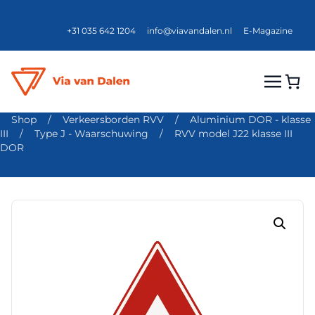
+31 035 642 1204
info@viavandalen.nl
E-Magazine
Shop
/
Verkeersborden RVV
/
Aluminium DOR - klasse
III
/
Type J - Waarschuwing
/
RVV model J22 klasse III
DOR