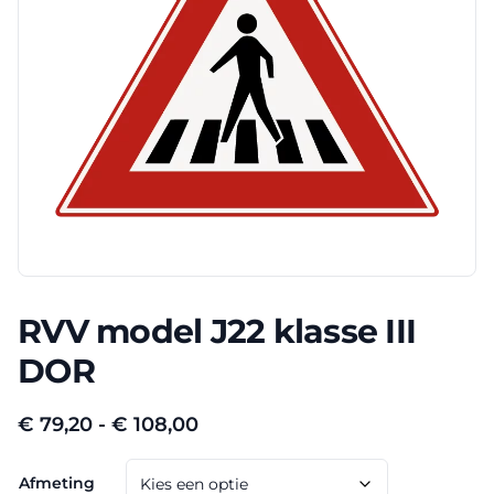
RVV model J22 klasse III
DOR
Prijsklasse:
€
79,20
-
€
108,00
€ 79,20
Afmeting
tot