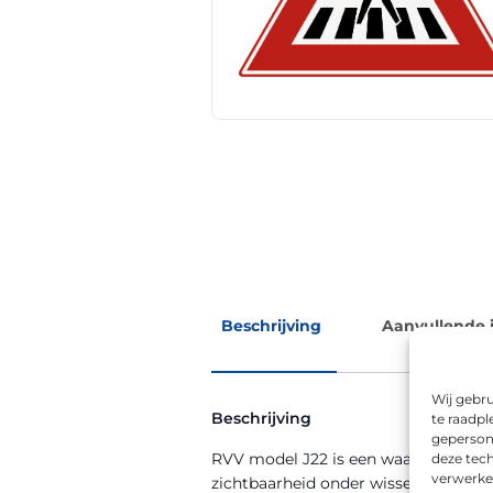
Beschrijving
Aanvullende 
Wij gebru
Beschrijving
te raadpl
geperson
RVV model J22 is een waarschuwingsb
deze tech
verwerke
zichtbaarheid onder wisselende we