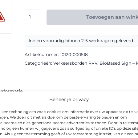
€ 108,00
RVV
Toevoegen aan win
model
J22
klasse
Indien voorradig binnen 2-5 werkdagen geleverd.
III
BioBased
Artikelnummer:
10120-000518
Sign
Categorieën:
Verkeersborden RVV
,
BioBased Sign – kl
aantal
informatie
Beheer je privacy
iken technologieën zoals cookies om informatie over uw apparaat op te sl
egen. We doen dit met als doel om de beste ervaring te bieden en om
aliseerde en niet-gepersonaliseerde advertenties te tonen. Door in te st
ord in BioBased-uitvoering, geproduceerd met klasse III reflec
nologieën kunnen wij gegevens zoals surfgedrag of unieke ID's op deze sit
n. Als u geen toestemming geeft of uw toestemming intrekt, kan dit een n
ersomstandigheden.