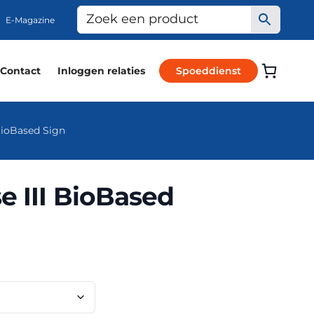
E-Magazine
Contact
Inloggen relaties
Spoeddienst
BioBased Sign
e III BioBased