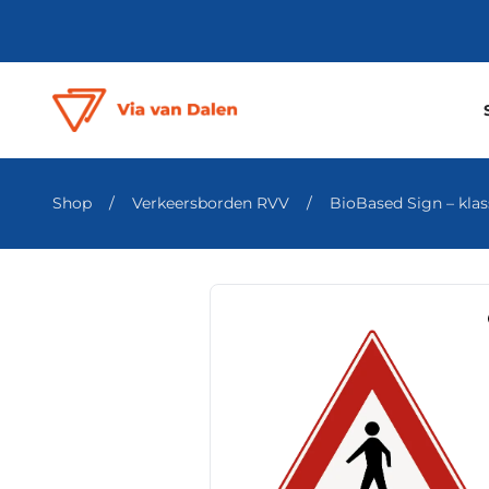
Shop
/
Verkeersborden RVV
/
BioBased Sign – klass