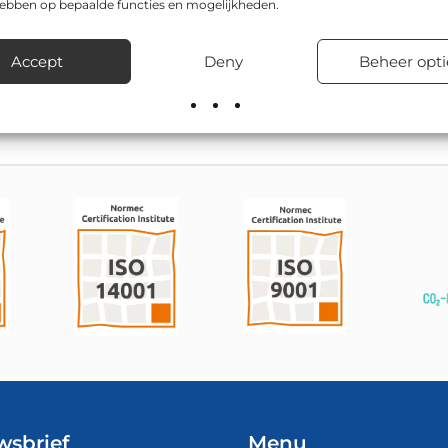
hebben op bepaalde functies en mogelijkheden.
 in de afmetingen Driehoek 900mm, Driehoek 700mm. Toepassi
 schoolzones en woonwijken.
Accept
Deny
Beheer opti
el leverbaar; onze montageploegen kunnen het ook vakkundig pla
wsbrief
Menu