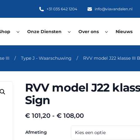
+31 035 642 1204
info@viavandalen.nl
Shop
Onze Diensten
Over ons
Nieuws
e III
/
Type J - Waarschuwing
/
RVV model J22 klasse III 
RVV model J22 klass
Sign
Prijsklasse:
€
101,20
-
€
108,00
€ 101,20
tot
Afmeting