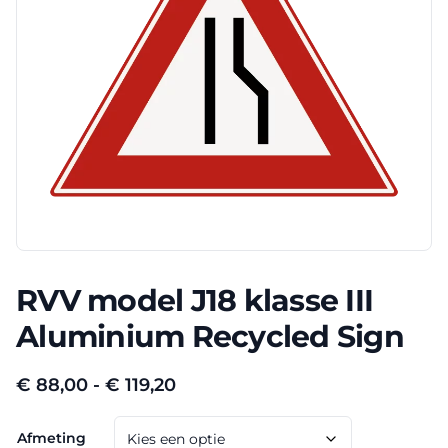
RVV model J18 klasse III
Aluminium Recycled Sign
Prijsklasse:
€
88,00
-
€
119,20
€ 88,00
Afmeting
tot