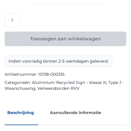
€ 119,20
RVV
model
J18
klasse
Toevoegen aan winkelwagen
III
Aluminium
Recycled
Indien voorradig binnen 2-5 werkdagen geleverd.
Sign
aantal
Artikelnummer:
10138-000316
Categorieën:
Aluminium Recycled Sign – klasse III
,
Type J -
Waarschuwing
,
Verkeersborden RVV
Beschrijving
Aanvullende informatie