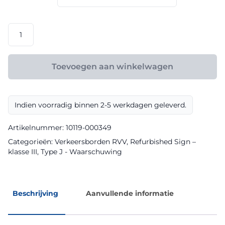
€ 96,30
RVV
model
J15
klasse
Toevoegen aan winkelwagen
III
Refurbished
Sign
Indien voorradig binnen 2-5 werkdagen geleverd.
aantal
Artikelnummer:
10119-000349
Categorieën:
Verkeersborden RVV
,
Refurbished Sign –
klasse III
,
Type J - Waarschuwing
Beschrijving
Aanvullende informatie