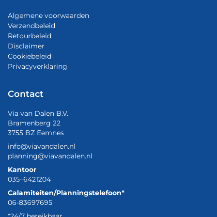
Algemene voorwaarden
Verzendbeleid
Retourbeleid
Disclaimer
Cookiebeleid
Privacyverklaring
Contact
Via van Dalen B.V.
Bramenberg 22
3755 BZ Eemnes
info@viavandalen.nl
planning@viavandalen.nl
Kantoor
035–6421204
Calamiteiten/Planningstelefoon*
06-83697695
*24/7 bereikbaar