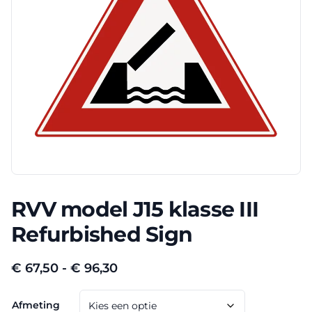
RVV model J15 klasse III
Refurbished Sign
Prijsklasse:
€
67,50
-
€
96,30
€ 67,50
Afmeting
tot