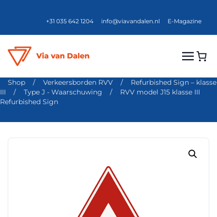
+31 035 642 1204
info@viavandalen.nl
E-Magazine
Shop
/
Verkeersborden RVV
/
Refurbished Sign – klasse
III
/
Type J - Waarschuwing
/
RVV model J15 klasse III
Refurbished Sign