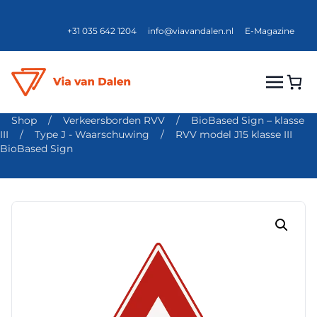
+31 035 642 1204
info@viavandalen.nl
E-Magazine
Shop
/
Verkeersborden RVV
/
BioBased Sign – klasse
III
/
Type J - Waarschuwing
/
RVV model J15 klasse III
BioBased Sign