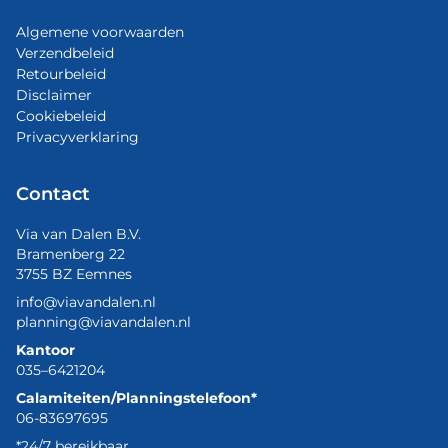
Algemene voorwaarden
Verzendbeleid
Retourbeleid
Disclaimer
Cookiebeleid
Privacyverklaring
Contact
Via van Dalen B.V.
Bramenberg 22
3755 BZ Eemnes
info@viavandalen.nl
planning@viavandalen.nl
Kantoor
035–6421204
Calamiteiten/Planningstelefoon*
06-83697695
*24/7 bereikbaar