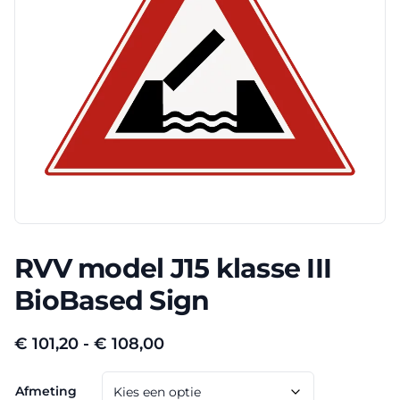
RVV model J15 klasse III
BioBased Sign
Prijsklasse:
€
101,20
-
€
108,00
€ 101,20
Afmeting
tot