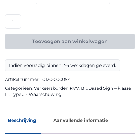
€ 108,00
RVV
model
J15
klasse
Toevoegen aan winkelwagen
III
BioBased
Sign
Indien voorradig binnen 2-5 werkdagen geleverd.
aantal
Artikelnummer:
10120-000094
Categorieën:
Verkeersborden RVV
,
BioBased Sign – klasse
III
,
Type J - Waarschuwing
Beschrijving
Aanvullende informatie