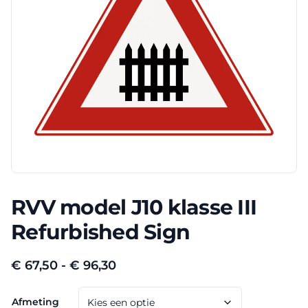
RVV model J10 klasse III
Refurbished Sign
Prijsklasse:
€
67,50
-
€
96,30
€ 67,50
Afmeting
tot