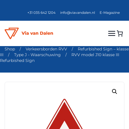
+31 035 642 1204
info@viavandalen.nl
E-Magazine
Shop
/
Verkeersborden RVV
/
Refurbished Sign – klasse
III
/
Type J - Waarschuwing
/
RVV model J10 klasse III
Refurbished Sign