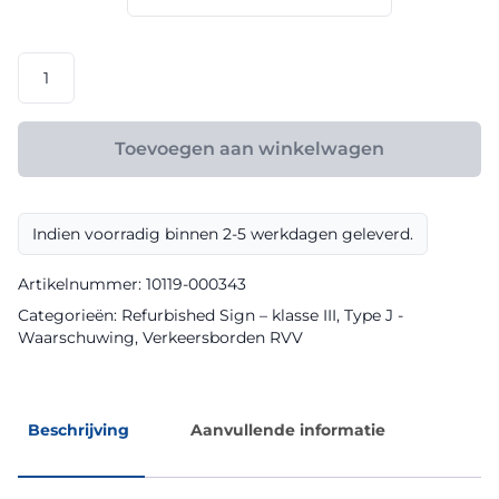
€ 96,30
RVV
model
J10
klasse
Toevoegen aan winkelwagen
III
Refurbished
Sign
Indien voorradig binnen 2-5 werkdagen geleverd.
aantal
Artikelnummer:
10119-000343
Categorieën:
Refurbished Sign – klasse III
,
Type J -
Waarschuwing
,
Verkeersborden RVV
Beschrijving
Aanvullende informatie