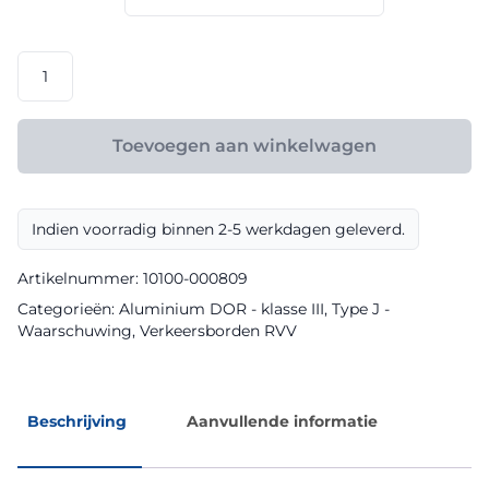
€ 108,00
RVV
model
J10
klasse
Toevoegen aan winkelwagen
III
DOR
aantal
Indien voorradig binnen 2-5 werkdagen geleverd.
Artikelnummer:
10100-000809
Categorieën:
Aluminium DOR - klasse III
,
Type J -
Waarschuwing
,
Verkeersborden RVV
Beschrijving
Aanvullende informatie