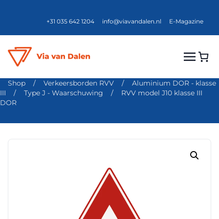
+31 035 642 1204
info@viavandalen.nl
E-Magazine
Shop
/
Verkeersborden RVV
/
Aluminium DOR - klasse
III
/
Type J - Waarschuwing
/
RVV model J10 klasse III
DOR