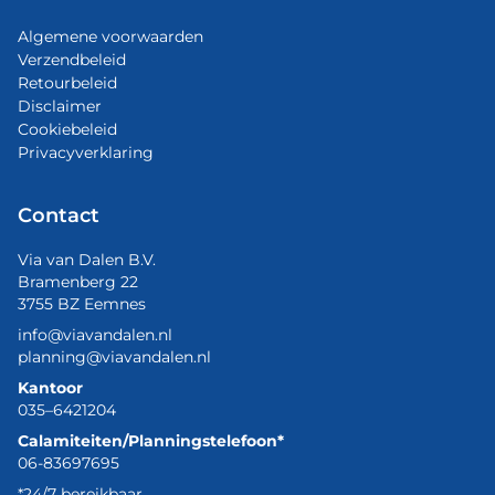
Algemene voorwaarden
Verzendbeleid
Retourbeleid
Disclaimer
Cookiebeleid
Privacyverklaring
Contact
Via van Dalen B.V.
Bramenberg 22
3755 BZ Eemnes
info@viavandalen.nl
planning@viavandalen.nl
Kantoor
035–6421204
Calamiteiten/Planningstelefoon*
06-83697695
*24/7 bereikbaar