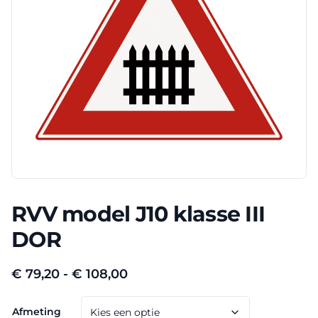
RVV model J10 klasse III
DOR
Prijsklasse:
€
79,20
-
€
108,00
€ 79,20
Afmeting
tot