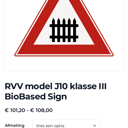
RVV model J10 klasse III
BioBased Sign
Prijsklasse:
€
101,20
-
€
108,00
€ 101,20
Afmeting
tot