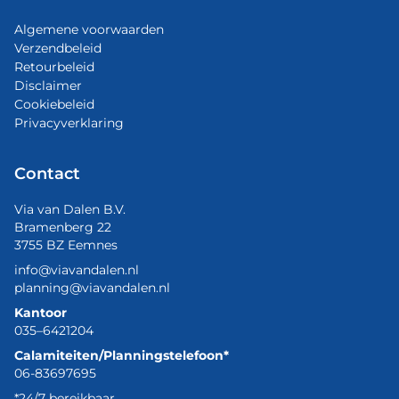
Algemene voorwaarden
Verzendbeleid
Retourbeleid
Disclaimer
Cookiebeleid
Privacyverklaring
Contact
Via van Dalen B.V.
Bramenberg 22
3755 BZ Eemnes
info@viavandalen.nl
planning@viavandalen.nl
Kantoor
035–6421204
Calamiteiten/Planningstelefoon*
06-83697695
*24/7 bereikbaar