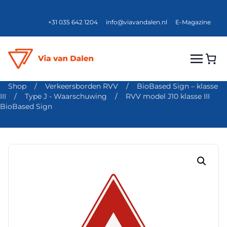
+31 035 642 1204
info@viavandalen.nl
E-Magazine
Shop
/
Verkeersborden RVV
/
BioBased Sign – klasse
III
/
Type J - Waarschuwing
/
RVV model J10 klasse III
BioBased Sign