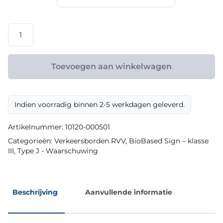
€ 108,00
RVV
model
J10
klasse
Toevoegen aan winkelwagen
III
BioBased
Sign
Indien voorradig binnen 2-5 werkdagen geleverd.
aantal
Artikelnummer:
10120-000501
Categorieën:
Verkeersborden RVV
,
BioBased Sign – klasse
III
,
Type J - Waarschuwing
Beschrijving
Aanvullende informatie