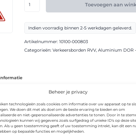
RVV
Toevoegen aan win
model
J07
klasse
Indien voorradig binnen 2-5 werkdagen geleverd.
III
DOR
Artikelnummer:
10100-000803
aantal
Categorieën:
Verkeersborden RVV
,
Aluminium DOR - k
informatie
Beheer je privacy
iken technologieën zoals cookies om informatie over uw apparaat op te sl
egen. We doen dit met als doel om de beste ervaring te bieden en om
rkrijgbaar als waarschuwingsbord in DOR-uitvoering. Dankzij de kl
aliseerde en niet-gepersonaliseerde advertenties te tonen. Door in te st
nologieën kunnen wij gegevens zoals surfgedrag of unieke ID's op deze sit
eesbaar.
n. Als u geen toestemming geeft of uw toestemming intrekt, kan dit een n
hebben op bepaalde functies en mogelijkheden.
 is CE-gecertificeerd, en is leverbaar in o.a. Driehoek 900mm 