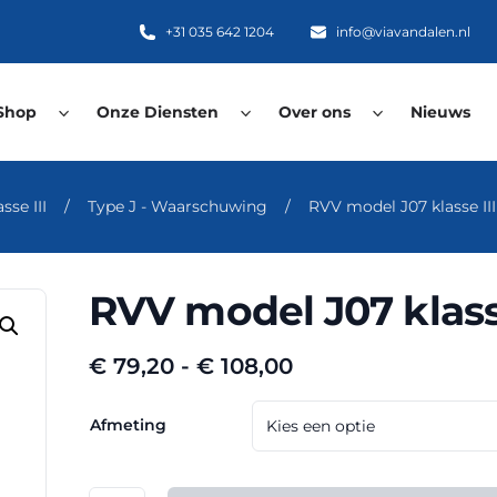
+31 035 642 1204
info@viavandalen.nl
Shop
Onze Diensten
Over ons
Nieuws
se III
/
Type J - Waarschuwing
/
RVV model J07 klasse I
RVV model J07 klass
Prijsklasse:
€
79,20
-
€
108,00
€ 79,20
tot
Afmeting
€ 108,00