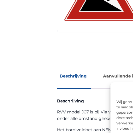
Beschrijving
Aanvullende 
Beschrijving
Wij gebru
te raadpl
RVV model J07 is bij Via van Dalen ve
geperson
deze tech
onder alle omstandigheden goed afl
verwerke
invloed 
Het bord voldoet aan NEN 12899-1 en