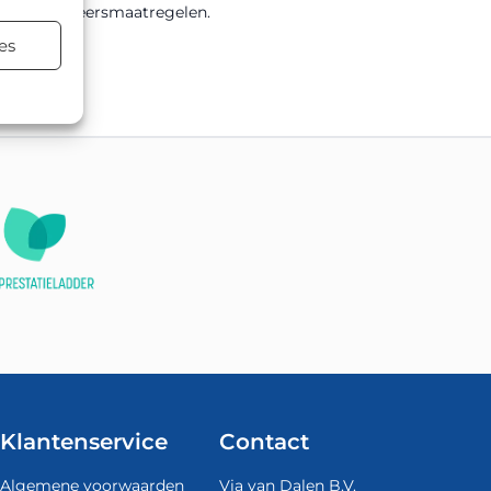
elijke verkeersmaatregelen.
es
tsing.
Klantenservice
Contact
Algemene voorwaarden
Via van Dalen B.V.