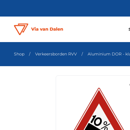
Shop
/
Verkeersborden RVV
/
Aluminium DOR - klas