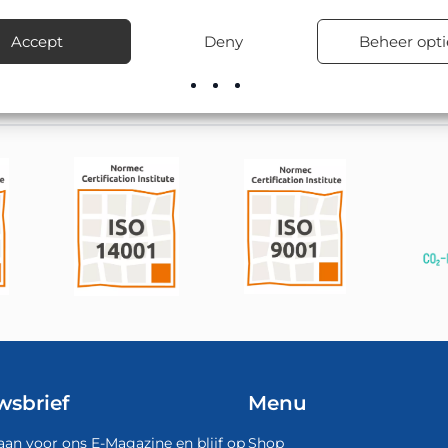
eentelijke wegen, bedrijventerreinen, in woonwijken en bij tijd
Accept
Deny
Beheer opti
rect uit voorraad en verzorgt desgewenst ook de montage en plaa
wsbrief
Menu
aan voor ons E-Magazine en blijf op
Shop