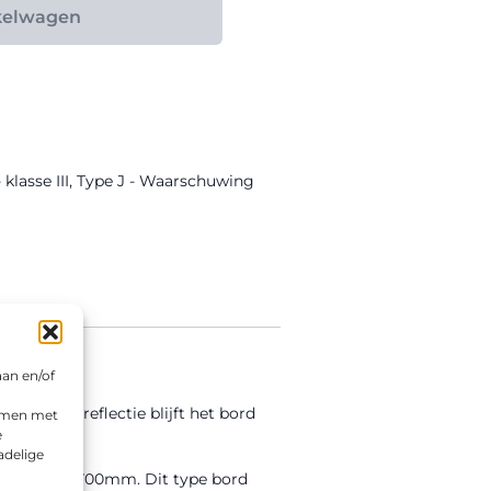
kelwagen
lasse III
,
Type J - Waarschuwing
aan en/of
asse III reflectie blijft het bord
emmen met
e
adelige
en Driehoek 700mm. Dit type bord