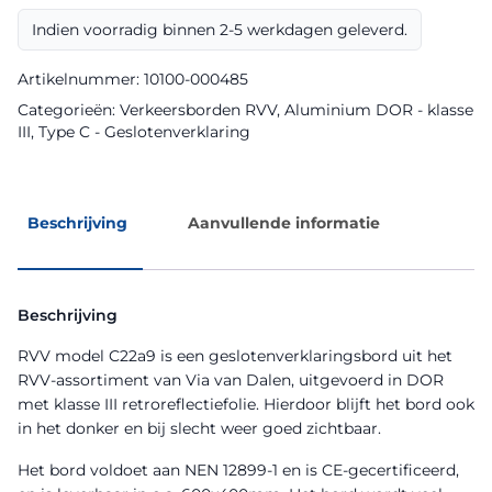
aantal
Indien voorradig binnen 2-5 werkdagen geleverd.
Artikelnummer:
10100-000485
Categorieën:
Verkeersborden RVV
,
Aluminium DOR - klasse
III
,
Type C - Geslotenverklaring
Beschrijving
Aanvullende informatie
Beschrijving
RVV model C22a9 is een geslotenverklaringsbord uit het
RVV-assortiment van Via van Dalen, uitgevoerd in DOR
met klasse III retroreflectiefolie. Hierdoor blijft het bord ook
in het donker en bij slecht weer goed zichtbaar.
Het bord voldoet aan NEN 12899-1 en is CE-gecertificeerd,