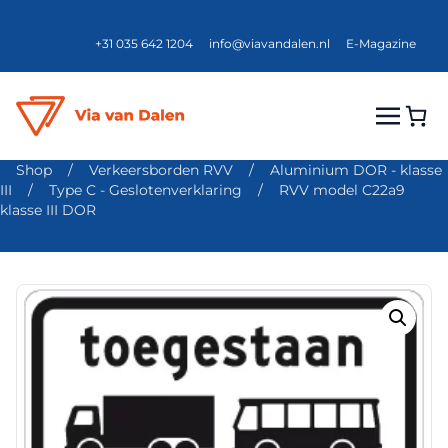
+31 035 642 1204
info@viavandalen.nl
E-Magazine
Shop
/
Verkeersborden RVV
/
Aluminium DOR - klasse
III
/
Type C - Geslotenverklaring
/
RVV model C22a9
klasse III DOR