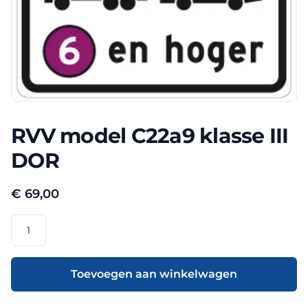
RVV model C22a9 klasse III
DOR
€
69,00
RVV
model
C22a9
klasse
Toevoegen aan winkelwagen
III
DOR