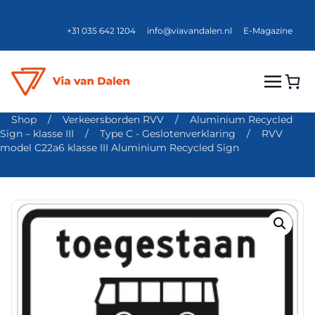
+31 035 642 1204
info@viavandalen.nl
E-Magazine
Shop
/
Verkeersborden RVV
/
Aluminium Recycled
Sign – klasse III
/
Type C - Geslotenverklaring
/
RVV
model C22a6 klasse III Aluminium Recycled Sign