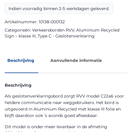
Recycled
Indien voorradig binnen 2-5 werkdagen geleverd.
Sign
aantal
Artikelnummer:
10138-000132
Categorieën:
Verkeersborden RVV
,
Aluminium Recycled
Sign – klasse III
,
Type C - Geslotenverklaring
Beschrijving
Aanvullende informatie
Beschrijving
Als geslotenverklaringsbord zorgt RVV model C22a6 voor
heldere communicatie naar weggebruikers. Het bord is
uitgevoerd in Aluminium Recycled met klasse III folie en
blijft daardoor ook ’s avonds goed afleesbaar.
Dit model is onder meer leverbaar in de afmeting