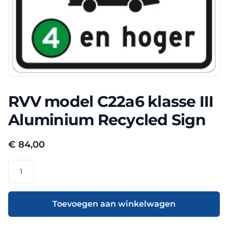
RVV model C22a6 klasse III
Aluminium Recycled Sign
€
84,00
RVV
model
C22a6
klasse
Toevoegen aan winkelwagen
III
Aluminium