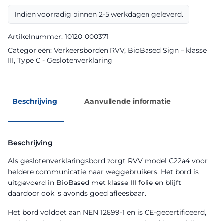
Sign
Indien voorradig binnen 2-5 werkdagen geleverd.
aantal
Artikelnummer:
10120-000371
Categorieën:
Verkeersborden RVV
,
BioBased Sign – klasse
III
,
Type C - Geslotenverklaring
Beschrijving
Aanvullende informatie
Beschrijving
Als geslotenverklaringsbord zorgt RVV model C22a4 voor
heldere communicatie naar weggebruikers. Het bord is
uitgevoerd in BioBased met klasse III folie en blijft
daardoor ook ’s avonds goed afleesbaar.
Het bord voldoet aan NEN 12899-1 en is CE-gecertificeerd,