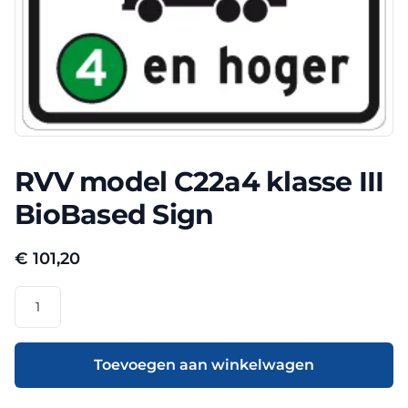
RVV model C22a4 klasse III
BioBased Sign
€
101,20
RVV
model
C22a4
klasse
Toevoegen aan winkelwagen
III
BioBased