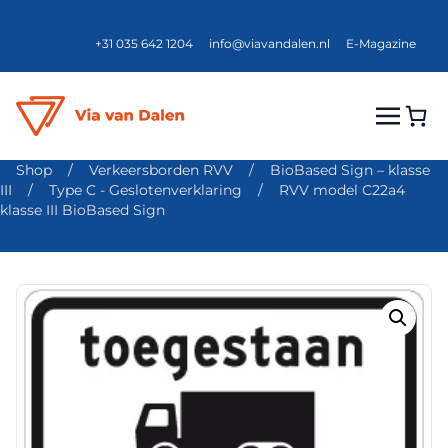
+31 035 642 1204
info@viavandalen.nl
E-Magazine
Shop
/
Verkeersborden RVV
/
BioBased Sign – klasse
III
/
Type C - Geslotenverklaring
/
RVV model C22a4
klasse III BioBased Sign