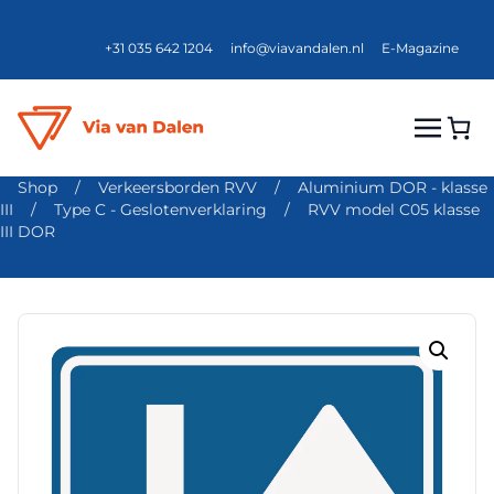
+31 035 642 1204
info@viavandalen.nl
E-Magazine
Shop
/
Verkeersborden RVV
/
Aluminium DOR - klasse
III
/
Type C - Geslotenverklaring
/
RVV model C05 klasse
III DOR