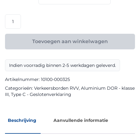
€ 165,60
RVV
model
C05
klasse
Toevoegen aan winkelwagen
III
DOR
aantal
Indien voorradig binnen 2-5 werkdagen geleverd.
Artikelnummer:
10100-000325
Categorieën:
Verkeersborden RVV
,
Aluminium DOR - klasse
III
,
Type C - Geslotenverklaring
Beschrijving
Aanvullende informatie