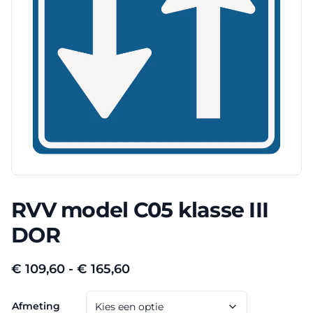
RVV model C05 klasse III
DOR
Prijsklasse:
€
109,60
-
€
165,60
€ 109,60
Afmeting
tot