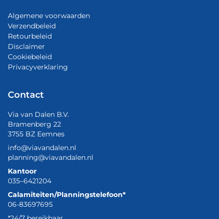
Algemene voorwaarden
Verzendbeleid
Retourbeleid
Disclaimer
Cookiebeleid
Privacyverklaring
Contact
Via van Dalen B.V.
Bramenberg 22
3755 BZ Eemnes
info@viavandalen.nl
planning@viavandalen.nl
Kantoor
035–6421204
Calamiteiten/Planningstelefoon*
06-83697695
*24/7 bereikbaar