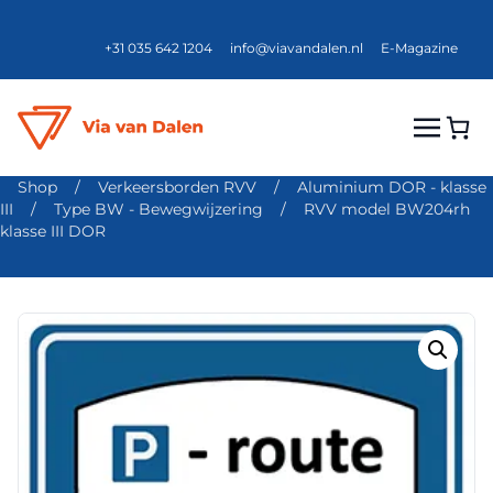
+31 035 642 1204
info@viavandalen.nl
E-Magazine
Shop
/
Verkeersborden RVV
/
Aluminium DOR - klasse
III
/
Type BW - Bewegwijzering
/
RVV model BW204rh
klasse III DOR