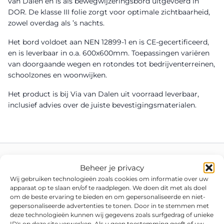
van Dalen en is als bewegwijzeringsbord uitgevoerd in
DOR. De klasse III folie zorgt voor optimale zichtbaarheid,
zowel overdag als ’s nachts.
Het bord voldoet aan NEN 12899-1 en is CE-gecertificeerd,
en is leverbaar in o.a. 600x600mm. Toepassingen variëren
van doorgaande wegen en rotondes tot bedrijventerreinen,
schoolzones en woonwijken.
Het product is bij Via van Dalen uit voorraad leverbaar,
inclusief advies over de juiste bevestigingsmaterialen.
Beheer je privacy
Wij gebruiken technologieën zoals cookies om informatie over uw
apparaat op te slaan en/of te raadplegen. We doen dit met als doel
om de beste ervaring te bieden en om gepersonaliseerde en niet-
gepersonaliseerde advertenties te tonen. Door in te stemmen met
deze technologieën kunnen wij gegevens zoals surfgedrag of unieke
ID's op deze site verwerken. Als u geen toestemming geeft of uw