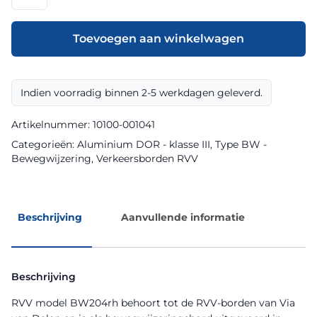
model
BW204rh
klasse
Toevoegen aan winkelwagen
III
DOR
aantal
Indien voorradig binnen 2-5 werkdagen geleverd.
Artikelnummer:
10100-001041
Categorieën:
Aluminium DOR - klasse III
,
Type BW -
Bewegwijzering
,
Verkeersborden RVV
Beschrijving
Aanvullende informatie
Beschrijving
RVV model BW204rh behoort tot de RVV-borden van Via