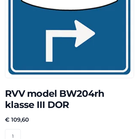
RVV model BW204rh
klasse III DOR
€
109,60
RVV