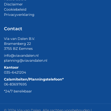
Disclaimer
Cookiebeleid
Privacyverklaring
Contact
Via van Dalen B.V.
Bramenberg 22
3755 BZ Eemnes
info@viavandalen.nl
planning@viavandalen.nl
Kantoor
035–6421204
Calamiteiten/Planningstelefoon*
06-83697695
*24/7 bereikbaar
© 2024 Via van Dalen. Alle rechten voorbehouden |