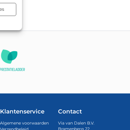
terialen.
es
Klantenservice
Contact
Algemene voorwaarden
Via van Dalen B.V.
Bramenberg 22
Verzendbeleid