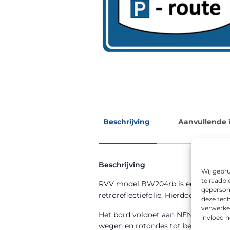
Beschrijving
Aanvullende 
Beschrijving
Wij gebru
te raadpl
RVV model BW204rb is een bewegwijz
geperson
retroreflectiefolie. Hierdoor blijft h
deze tech
verwerke
Het bord voldoet aan NEN 12899-1 en
invloed 
wegen en rotondes tot bedrijventer