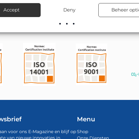
voorraad leverbaar, inclusief advies over de juiste bevestigingsma
Accept
Deny
Beheer opti
wsbrief
Menu
aan voor ons E-Magazine en blijf op
Shop
te van nieuwe innovaties in
Onze Diensten