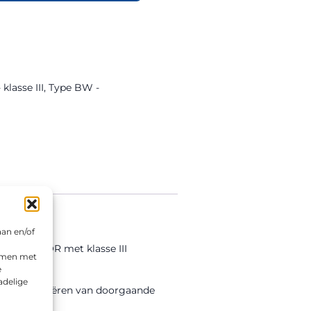
lasse III
,
Type BW -
aan en/of
erd in DOR met klasse III
emmen met
e
adelige
assingen variëren van doorgaande