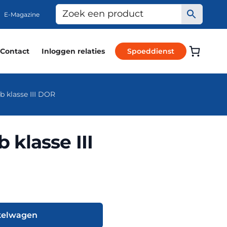
E-Magazine
Contact
Inloggen relaties
Spoeddienst
klasse III DOR
klasse III
kelwagen