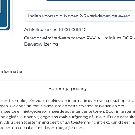
BW204rb
klasse
Indien voorradig binnen 2-5 werkdagen geleverd.
III
DOR
Artikelnummer:
10100-001040
aantal
Categorieën:
Verkeersborden RVV
,
Aluminium DOR - k
Bewegwijzering
informatie
Beheer je privacy
iken technologieën zoals cookies om informatie over uw apparaat op te sl
egen. We doen dit met als doel om de beste ervaring te bieden en om
eringsbord uit het RVV-assortiment van Via van Dalen, uitgevo
aliseerde en niet-gepersonaliseerde advertenties te tonen. Door in te st
et bord ook in het donker en bij slecht weer goed zichtbaar.
nologieën kunnen wij gegevens zoals surfgedrag of unieke ID's op deze sit
n. Als u geen toestemming geeft of uw toestemming intrekt, kan dit een n
 is CE-gecertificeerd, en is leverbaar in o.a. 600x600mm. Toep
hebben op bepaalde functies en mogelijkheden.
reinen, schoolzones en woonwijken.