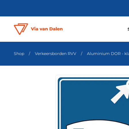
Shop
/
Verkeersborden RVV
/
Aluminium DOR - klas