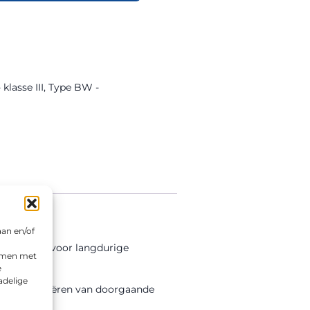
lasse III
,
Type BW -
aan en/of
ectiefolie voor langdurige
emmen met
e
adelige
assingen variëren van doorgaande