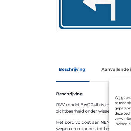
Beschrijving
Aanvullende 
Beschrijving
Wij gebru
te raadpl
RVV model BW204lh is een bewegwijze
geperson
zichtbaarheid onder wisselende we
deze tech
verwerke
Het bord voldoet aan NEN 12899-1 en
invloed 
wegen en rotondes tot bedrijventer