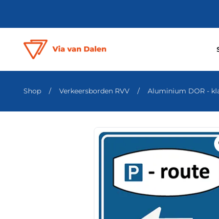
Shop
/
Verkeersborden RVV
/
Aluminium DOR - klas