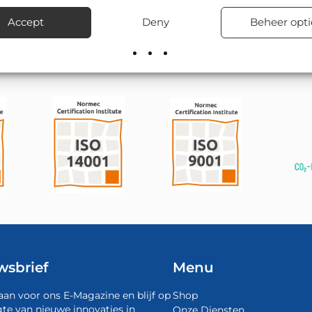
voorraad leverbaar, inclusief advies over de juiste bevestigingsma
Accept
Deny
Beheer opti
wsbrief
Menu
aan voor ons E-Magazine en blijf op
Shop
te van nieuwe innovaties in
Onze Diensten