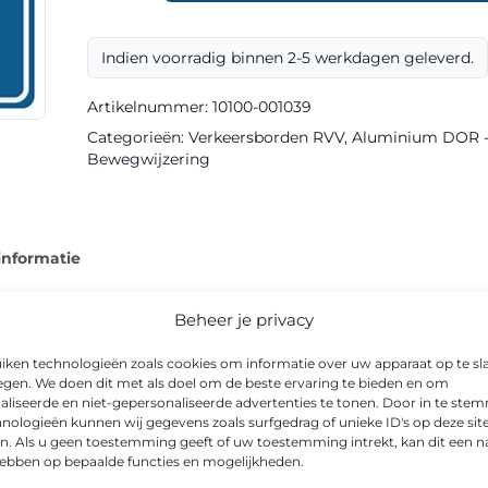
BW204lh
klasse
Indien voorradig binnen 2-5 werkdagen geleverd.
III
DOR
Artikelnummer:
10100-001039
aantal
Categorieën:
Verkeersborden RVV
,
Aluminium DOR - k
Bewegwijzering
informatie
Beheer je privacy
iken technologieën zoals cookies om informatie over uw apparaat op te sl
egen. We doen dit met als doel om de beste ervaring te bieden en om
ringsbord in DOR-uitvoering, geproduceerd met klasse III refl
aliseerde en niet-gepersonaliseerde advertenties te tonen. Door in te st
ersomstandigheden.
nologieën kunnen wij gegevens zoals surfgedrag of unieke ID's op deze sit
n. Als u geen toestemming geeft of uw toestemming intrekt, kan dit een n
 is CE-gecertificeerd, en is leverbaar in o.a. 600x600mm. Toep
hebben op bepaalde functies en mogelijkheden.
reinen, schoolzones en woonwijken.