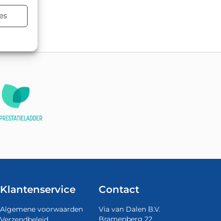
terialen.
es
Klantenservice
Contact
Algemene voorwaarden
Via van Dalen B.V.
Bramenberg 22
Verzendbeleid