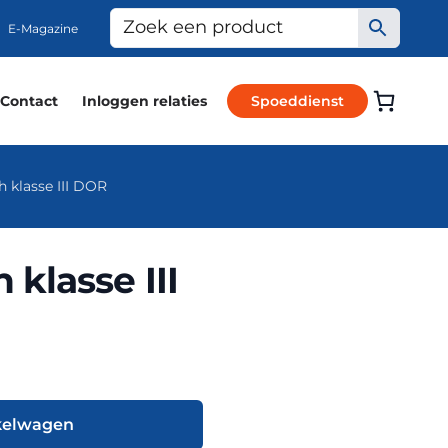
E-Magazine
Contact
Inloggen relaties
Spoeddienst
klasse III DOR
klasse III
kelwagen