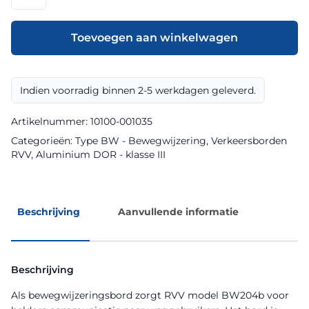
model
BW204b
klasse
Toevoegen aan winkelwagen
III
DOR
aantal
Indien voorradig binnen 2-5 werkdagen geleverd.
Artikelnummer:
10100-001035
Categorieën:
Type BW - Bewegwijzering
,
Verkeersborden
RVV
,
Aluminium DOR - klasse III
Beschrijving
Aanvullende informatie
Beschrijving
Als bewegwijzeringsbord zorgt RVV model BW204b voor