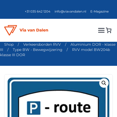
+31 035 642 1204
info@viavandalen.nl
E-Magazine
Shop
/
Verkeersborden RVV
/
Aluminium DOR - klasse
III
/
Type BW - Bewegwijzering
/
RVV model BW204b
klasse III DOR