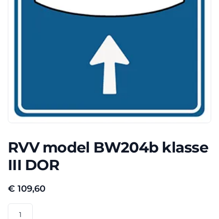
RVV model BW204b klasse
III DOR
€
109,60
RVV