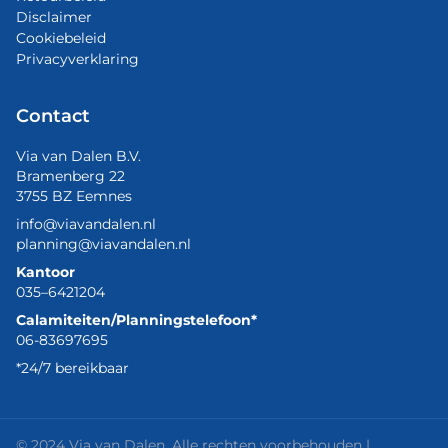
Disclaimer
Cookiebeleid
Privacyverklaring
Contact
Via van Dalen B.V.
Bramenberg 22
3755 BZ Eemnes
info@viavandalen.nl
planning@viavandalen.nl
Kantoor
035–6421204
Calamiteiten/Planningstelefoon*
06-83697695
*24/7 bereikbaar
© 2024 Via van Dalen. Alle rechten voorbehouden |