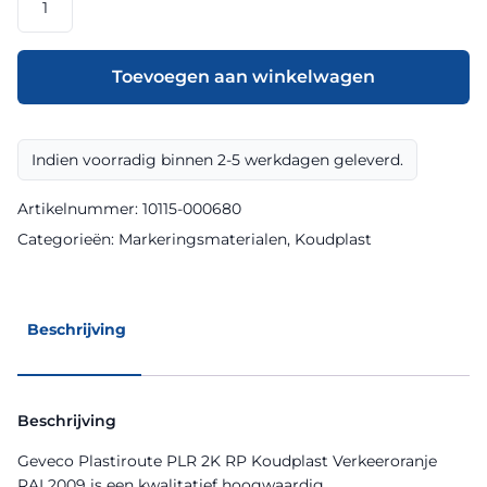
Plastiroute
PLR
2K
Toevoegen aan winkelwagen
RP
Koudplast
Verkeeroranje
Indien voorradig binnen 2-5 werkdagen geleverd.
RAL2009
aantal
Artikelnummer:
10115-000680
Categorieën:
Markeringsmaterialen
,
Koudplast
Beschrijving
Beschrijving
Geveco Plastiroute PLR 2K RP Koudplast Verkeeroranje
RAL2009 is een kwalitatief hoogwaardig