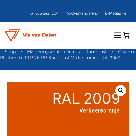
+31 035 642 1204
info@viavandalen.nl
E-Magazine
Shop
/
Markeringsmaterialen
/
Koudplast
/
Geveco
Plastiroute PLR 2K RP Koudplast Verkeeroranje RAL2009