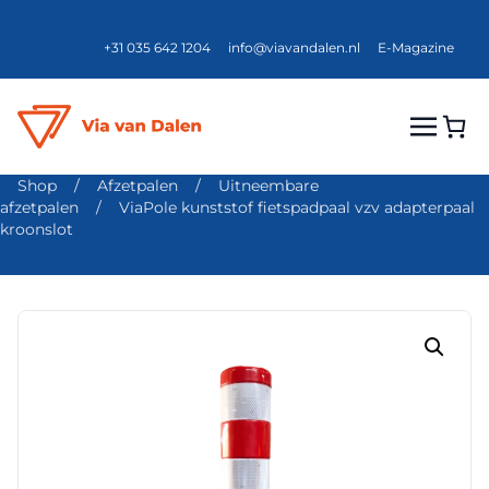
+31 035 642 1204
info@viavandalen.nl
E-Magazine
Shop
/
Afzetpalen
/
Uitneembare
afzetpalen
/
ViaPole kunststof fietspadpaal vzv adapterpaal
kroonslot