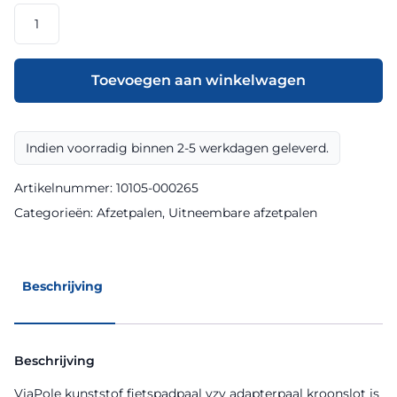
ViaPole
kunststof
fietspadpaal
vzv
Toevoegen aan winkelwagen
adapterpaal
kroonslot
aantal
Indien voorradig binnen 2-5 werkdagen geleverd.
Artikelnummer:
10105-000265
Categorieën:
Afzetpalen
,
Uitneembare afzetpalen
Beschrijving
Beschrijving
ViaPole kunststof fietspadpaal vzv adapterpaal kroonslot is