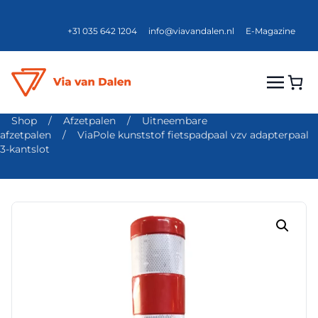
+31 035 642 1204
info@viavandalen.nl
E-Magazine
Shop
/
Afzetpalen
/
Uitneembare
afzetpalen
/
ViaPole kunststof fietspadpaal vzv adapterpaal
3-kantslot