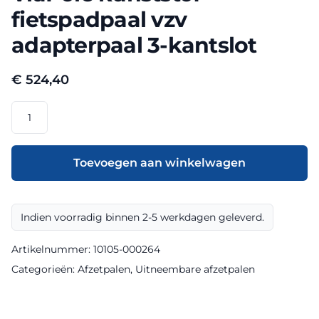
fietspadpaal vzv
adapterpaal 3-kantslot
€
524,40
ViaPole
kunststof
fietspadpaal
vzv
Toevoegen aan winkelwagen
adapterpaal
3-
kantslot
Indien voorradig binnen 2-5 werkdagen geleverd.
aantal
Artikelnummer:
10105-000264
Categorieën:
Afzetpalen
,
Uitneembare afzetpalen