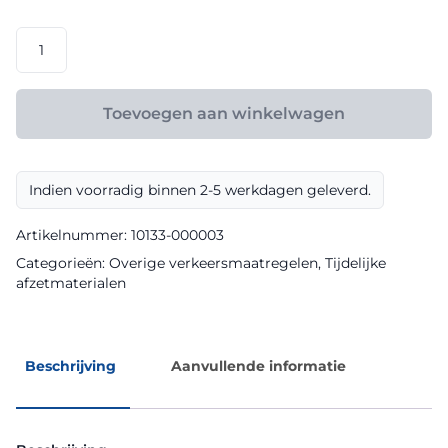
Verkeerskegel
oranje
klasse
III
Toevoegen aan winkelwagen
rood-
wit
aantal
Indien voorradig binnen 2-5 werkdagen geleverd.
Artikelnummer:
10133-000003
Categorieën:
Overige verkeersmaatregelen
,
Tijdelijke
afzetmaterialen
Beschrijving
Aanvullende informatie