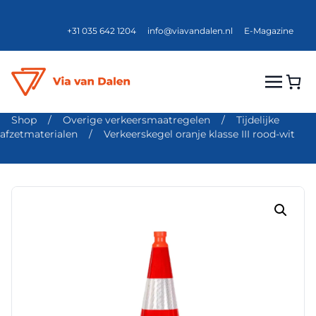
+31 035 642 1204
info@viavandalen.nl
E-Magazine
Shop
/
Overige verkeersmaatregelen
/
Tijdelijke
afzetmaterialen
/
Verkeerskegel oranje klasse III rood-wit