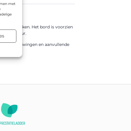
emmen met
e
adelige
s te bedrukken. Het bord is voorzien
ge levensduur.
es
g, waarschuwingen en aanvullende