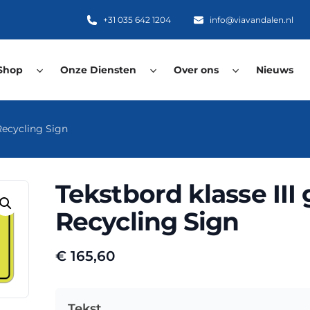
+31 035 642 1204
info@viavandalen.nl
Shop
Onze Diensten
Over ons
Nieuws
 Recycling Sign
Tekstbord klasse III 
Recycling Sign
€
165,60
Tekst