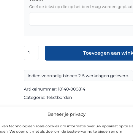
Geef de tekst op die op het bord mag worden geplaat
Tekstbord
Toevoegen aan win
klasse
III
geel
Indien voorradig binnen 2-5 werkdagen geleverd.
Bio
Recycling
Artikelnummer:
10140-000814
Sign
Categorie:
Tekstborden
aantal
Beheer je privacy
informatie
iken technologieën zoals cookies om informatie over uw apparaat op te sl
egen. We doen dit met als doel om de beste ervaring te bieden en om