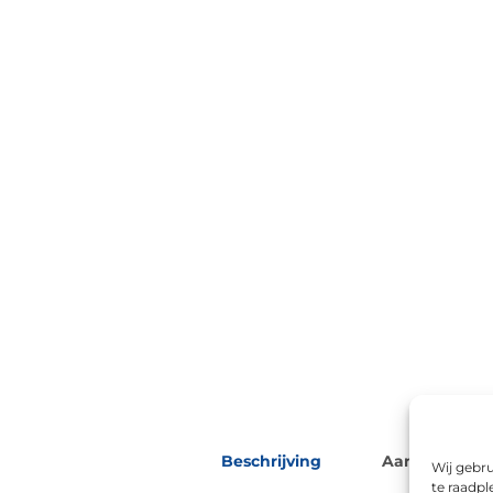
Beschrijving
Aanvullende 
Wij gebru
te raadpl