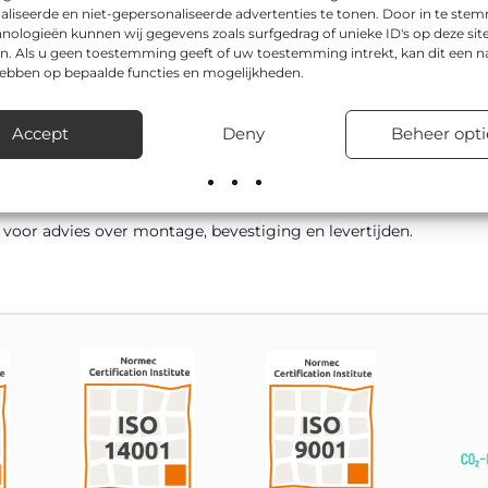
aliseerde en niet-gepersonaliseerde advertenties te tonen. Door in te st
nologieën kunnen wij gegevens zoals surfgedrag of unieke ID's op deze sit
n. Als u geen toestemming geeft of uw toestemming intrekt, kan dit een n
hebben op bepaalde functies en mogelijkheden.
 uit van de tekstborden van Via van Dalen en is volledig naar wen
leur geel en vervaardigd uit Bio Recycling, wat zorgt voor een lan
Accept
Deny
Beheer opti
900mm. Tekstborden worden veel gebruikt voor route-aanduidin
oor advies over montage, bevestiging en levertijden.