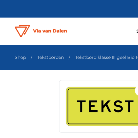
Shop
/
Tekstborden
/
Tekstbord klasse III geel Bio