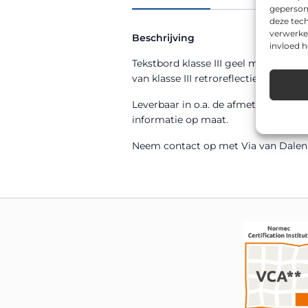
geperson
deze tech
verwerke
Beschrijving
invloed 
Tekstbord klasse III geel maakt deel
van klasse III retroreflectie in de k
Leverbaar in o.a. de afmeting 600x
informatie op maat.
Neem contact op met Via van Dalen v