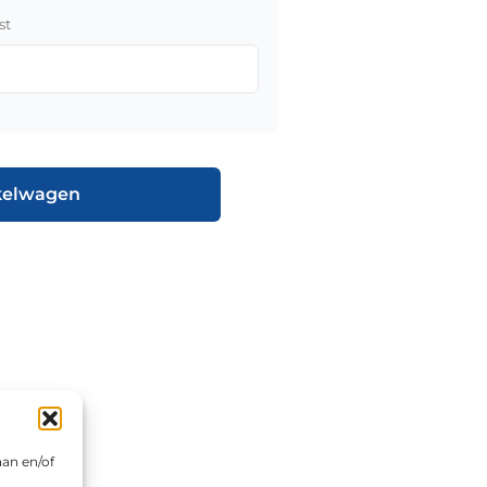
st
kelwagen
aan en/of