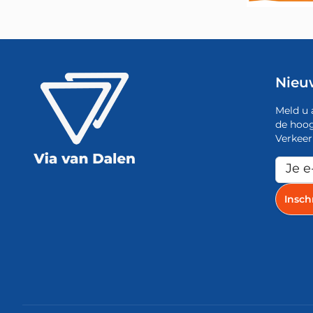
Nieu
Meld u 
de hoog
Verkeer