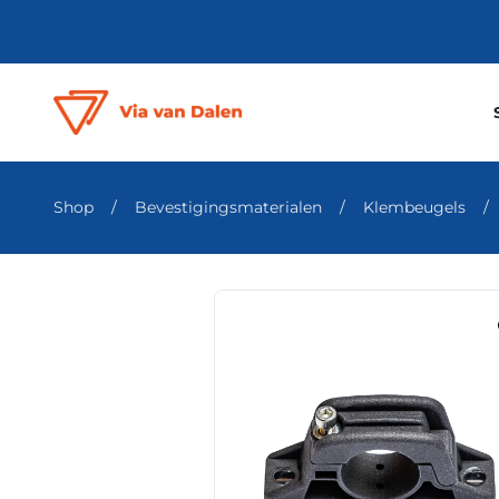
Shop
/
Bevestigingsmaterialen
/
Klembeugels
/