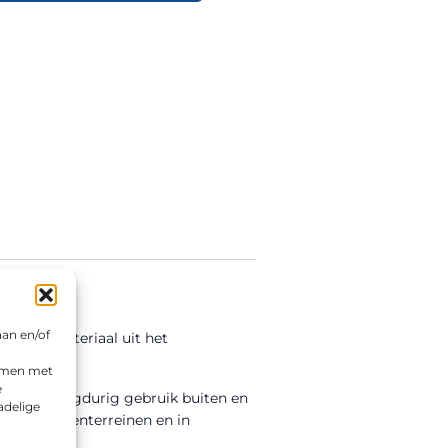
aan en/of
tigingsmateriaal uit het
emmen met
e
en voor langdurig gebruik buiten en
adelige
n, bedrijventerreinen en in