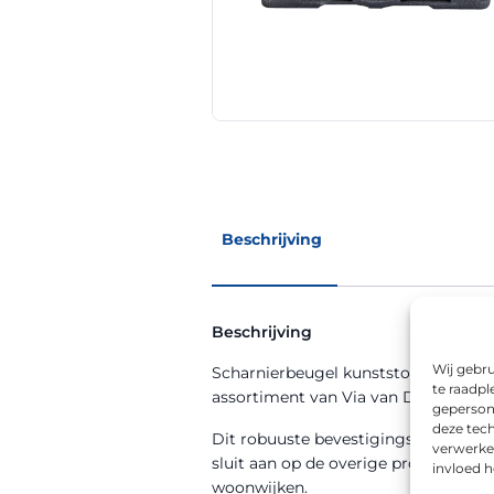
Beschrijving
Beschrijving
Wij gebru
Scharnierbeugel kunststof rond 48,3
te raadpl
assortiment van Via van Dalen (art
geperson
deze tech
Dit robuuste bevestigingsmateriaal 
verwerke
sluit aan op de overige producten ui
invloed 
woonwijken.