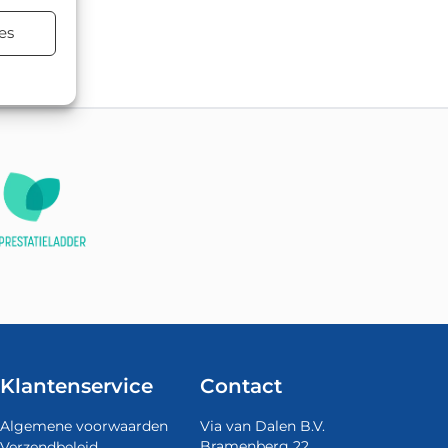
tsing.
es
Klantenservice
Contact
Algemene voorwaarden
Via van Dalen B.V.
Bramenberg 22
Verzendbeleid