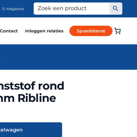
E-Magazine
Contact
Inloggen relaties
Spoeddienst
e
ststof rond
mm Ribline
kelwagen