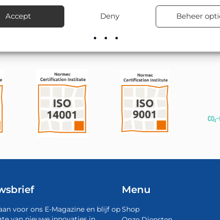
rect uit voorraad en verzorgt desgewenst ook de montage en plaa
Accept
Deny
Beheer opti
wsbrief
Menu
aan voor ons E-Magazine en blijf op
Shop
te van nieuwe innovaties in
Onze Diensten