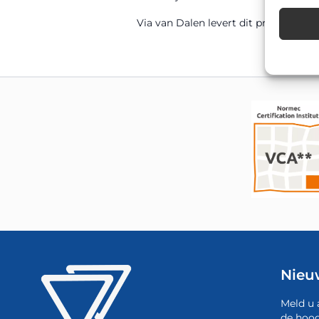
Via van Dalen levert dit product di
Nieu
Meld u 
de hoog