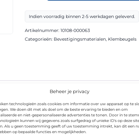
rond
48,3
Indien voorradig binnen 2-5 werkdagen geleverd.
mm
steek
Artikelnummer:
10108-000063
120
Categorieën:
Bevestigingsmaterialen
,
Klembeugels
mm
Ribline
aantal
Beheer je privacy
iken technologieën zoals cookies om informatie over uw apparaat op te sl
 mm steek 120 mm Ribline is een kwalitatief hoogwaardig beves
egen. We doen dit met als doel om de beste ervaring te bieden en om
ikelnummer 10108-000063).
aliseerde en niet-gepersonaliseerde advertenties te tonen. Door in te st
nologieën kunnen wij gegevens zoals surfgedrag of unieke ID's op deze sit
wordt veel toegepast bij verkeersvoorzieningen. Het is ontworp
n. Als u geen toestemming geeft of uw toestemming intrekt, kan dit een n
t ons assortiment. Toepassing is mogelijk op gemeentelijke wege
hebben op bepaalde functies en mogelijkheden.