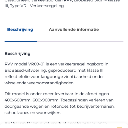
Categorieën:
Verkeersborden RVV
,
BioBased Sign – klasse
III
,
Type VR - Verkeersregeling
Beschrijving
Aanvullende informatie
Beschrijving
RVV model VR09-01 is een verkeersregelingsbord in
BioBased-uitvoering, geproduceerd met klasse III
reflectiefolie voor langdurige zichtbaarheid onder
wisselende weersomstandigheden.
Dit model is onder meer leverbaar in de afmetingen
400x600mm, 600x900mm. Toepassingen variëren van
doorgaande wegen en rotondes tot bedrijventerreinen,
schoolzones en woonwijken.
Bij Via van Dalen is dit product snel leverbaar; onze