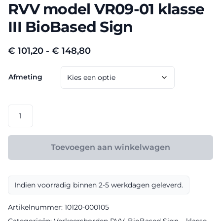
RVV model VR09-01 klasse
III BioBased Sign
Prijsklasse:
€
101,20
-
€
148,80
€ 101,20
Afmeting
tot
€ 148,80
RVV
model
VR09-
01
Toevoegen aan winkelwagen
klasse
III
BioBased
Indien voorradig binnen 2-5 werkdagen geleverd.
Sign
aantal
Artikelnummer:
10120-000105