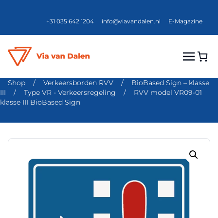
+31 035 642 1204
info@viavandalen.nl
E-Magazine
Shop
/
Verkeersborden RVV
/
BioBased Sign – klasse
III
/
Type VR - Verkeersregeling
/
RVV model VR09-01
klasse III BioBased Sign