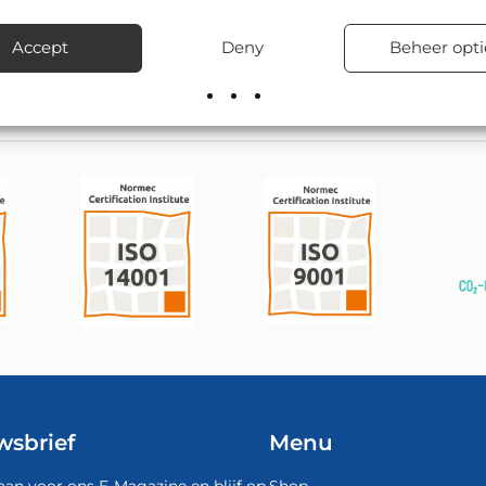
n, gemeentelijke wegen en particuliere terreinen.
Accept
Deny
Beheer opti
el leverbaar; onze montageploegen kunnen het ook vakkundig pla
wsbrief
Menu
aan voor ons E-Magazine en blijf op
Shop