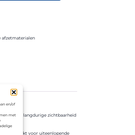
ke afzetmaterialen
aan en/of
efolie voor langdurige zichtbaarheid
emmen met
e
adelige
rd is geschikt voor uiteenlopende