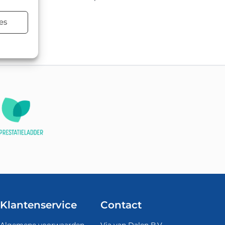
es
atsen.
Klantenservice
Contact
Algemene voorwaarden
Via van Dalen B.V.