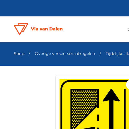
Shop
/
Overige verkeersmaatregelen
/
Tijdelijke a