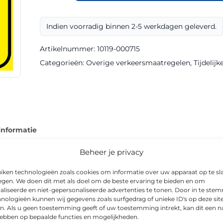
T32-
2r
Indien voorradig binnen 2-5 werkdagen geleverd.
klasse
III
Artikelnummer:
10119-000715
Refurbished
Categorieën:
Overige verkeersmaatregelen
,
Tijdelij
Sign
aantal
informatie
Beheer je privacy
iken technologieën zoals cookies om informatie over uw apparaat op te sl
egen. We doen dit met als doel om de beste ervaring te bieden en om
 in Refurbished-uitvoering, geproduceerd met klasse III reflecti
aliseerde en niet-gepersonaliseerde advertenties te tonen. Door in te st
nologieën kunnen wij gegevens zoals surfgedrag of unieke ID's op deze sit
eden.
n. Als u geen toestemming geeft of uw toestemming intrekt, kan dit een n
hebben op bepaalde functies en mogelijkheden.
is CE-gecertificeerd, en is leverbaar in o.a. 600x900mm. Het bo