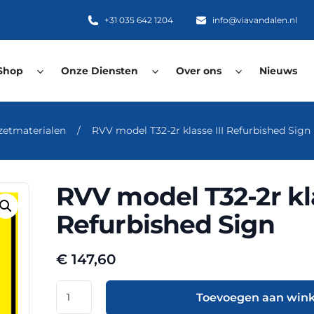
+31 035 642 1204
info@viavandalen.nl
Shop
Onze Diensten
Over ons
Nieuws
fzetmaterialen
/
RVV model T32-2r klasse III Refurbished Sign
RVV model T32-2r kla
Refurbished Sign
€
147,60
RVV
Toevoegen aan win
model