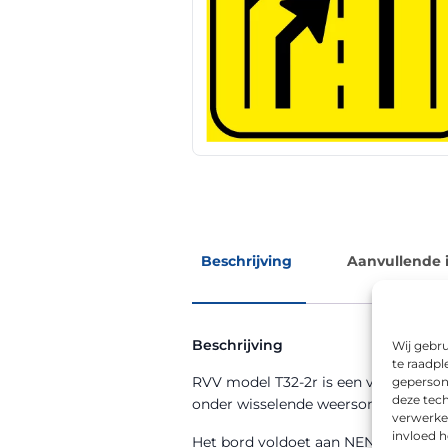
Beschrijving
Aanvullende 
Beschrijving
Wij gebru
te raadpl
RVV model T32-2r is een verkeersbord
geperson
deze tech
onder wisselende weersomstandigh
verwerke
invloed 
Het bord voldoet aan NEN 12899-1 en 