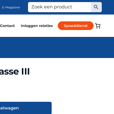
E-Magazine
Contact
Inloggen relaties
Spoeddienst
sse III
kelwagen