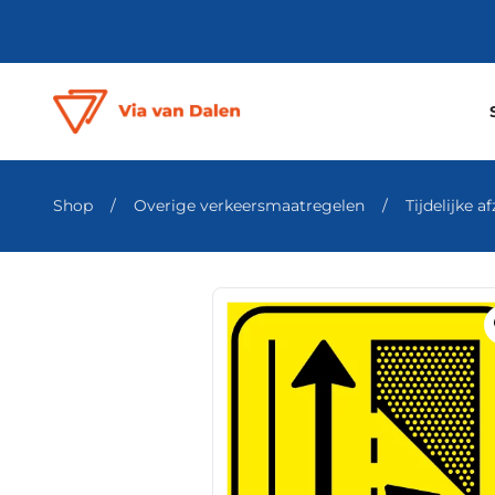
Shop
/
Overige verkeersmaatregelen
/
Tijdelijke a