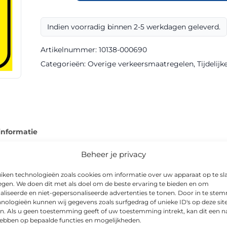
T32-
2l
Indien voorradig binnen 2-5 werkdagen geleverd.
klasse
III
Artikelnummer:
10138-000690
Aluminium
Categorieën:
Overige verkeersmaatregelen
,
Tijdelij
Recycled
Sign
aantal
informatie
Beheer je privacy
iken technologieën zoals cookies om informatie over uw apparaat op te sl
egen. We doen dit met als doel om de beste ervaring te bieden en om
-borden van Via van Dalen en is als verkeersbord uitgevoerd in 
aliseerde en niet-gepersonaliseerde advertenties te tonen. Door in te st
nologieën kunnen wij gegevens zoals surfgedrag of unieke ID's op deze sit
id, zowel overdag als ’s nachts.
n. Als u geen toestemming geeft of uw toestemming intrekt, kan dit een n
hebben op bepaalde functies en mogelijkheden.
n de afmeting 600x900mm. Het bord is geschikt voor uiteenlope