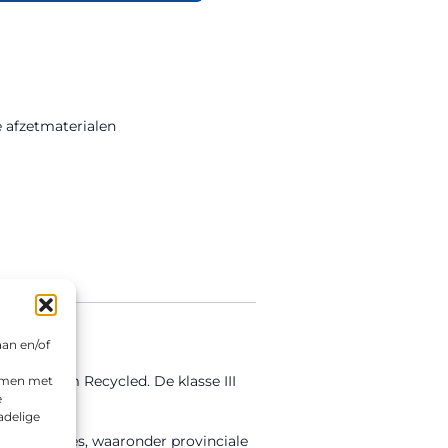
ke afzetmaterialen
aan en/of
Aluminium Recycled. De klasse III
emmen met
e
adelige
nde locaties, waaronder provinciale