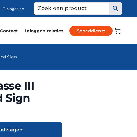
E-Magazine
Contact
Inloggen relaties
Spoeddienst
led Sign
sse III
 Sign
kelwagen