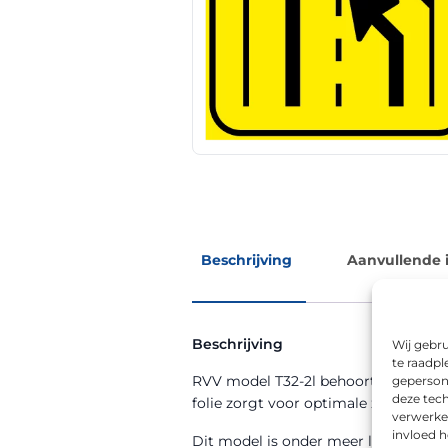
Beschrijving
Aanvullende 
Beschrijving
Wij gebru
te raadpl
RVV model T32-2l behoort tot de RVV
geperson
deze tech
folie zorgt voor optimale zichtbaarhe
verwerke
invloed 
Dit model is onder meer leverbaar i