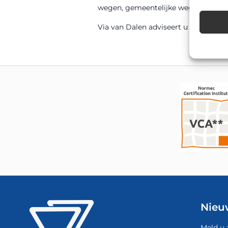
wegen, gemeentelijke wegen en parti
Via van Dalen adviseert u graag over 
Nieu
Meld u 