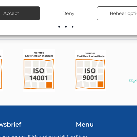
culiere terreinen.
Accept
Deny
Beheer opti
de juiste uitvoering en zorgt voor snelle levering uit voorraad.
wsbrief
Menu
aan voor ons E-Magazine en blijf op
Shop