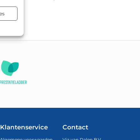
es
Klantenservice
Contact
Algemene voorwaarden
Via van Dalen B.V.