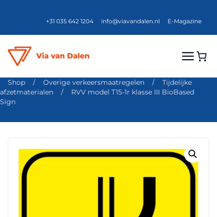
+31 035 642 1204
info@viavandalen.nl
E-Magazine
Shop
/
Overige verkeersmaatregelen
/
Tijdelijke
afzetmaterialen
/
RVV model T15-1r klasse III BioBased
Sign