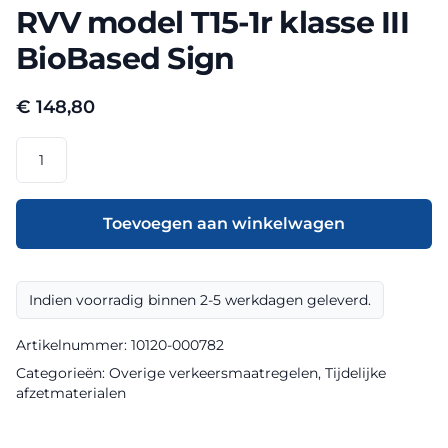
RVV model T15-1r klasse III
BioBased Sign
€
148,80
RVV
model
T15-
1r
Toevoegen aan winkelwagen
klasse
III
BioBased
Indien voorradig binnen 2-5 werkdagen geleverd.
Sign
aantal
Artikelnummer:
10120-000782
Categorieën:
Overige verkeersmaatregelen
,
Tijdelijke
afzetmaterialen