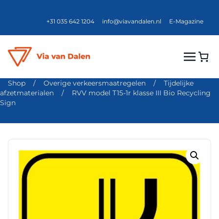
+31 035 642 1204
info@viavandalen.nl
E-Magazine
Shop
/
Overige verkeersmaatregelen
/
Tijdelijke
afzetmaterialen
/
RVV model T15-1r klasse III Bio Recycling
Sign