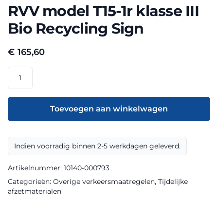
RVV model T15-1r klasse III
Bio Recycling Sign
€
165,60
RVV
model
T15-
1r
Toevoegen aan winkelwagen
klasse
III
Bio
Indien voorradig binnen 2-5 werkdagen geleverd.
Recycling
Sign
Artikelnummer:
10140-000793
aantal
Categorieën:
Overige verkeersmaatregelen
,
Tijdelijke
afzetmaterialen