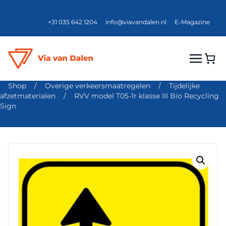
+31 035 642 1204
info@viavandalen.nl
E-Magazine
Shop
/
Overige verkeersmaatregelen
/
Tijdelijke
afzetmaterialen
/
RVV model T05-1r klasse III Bio Recycling
Sign