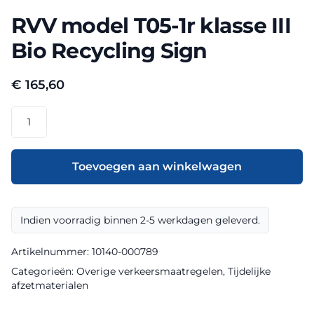
RVV model T05-1r klasse III
Bio Recycling Sign
€
165,60
RVV
model
T05-
1r
Toevoegen aan winkelwagen
klasse
III
Bio
Indien voorradig binnen 2-5 werkdagen geleverd.
Recycling
Sign
Artikelnummer:
10140-000789
aantal
Categorieën:
Overige verkeersmaatregelen
,
Tijdelijke
afzetmaterialen