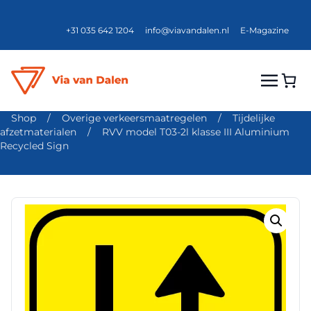
+31 035 642 1204
info@viavandalen.nl
E-Magazine
Shop
/
Overige verkeersmaatregelen
/
Tijdelijke
afzetmaterialen
/
RVV model T03-2l klasse III Aluminium
Recycled Sign