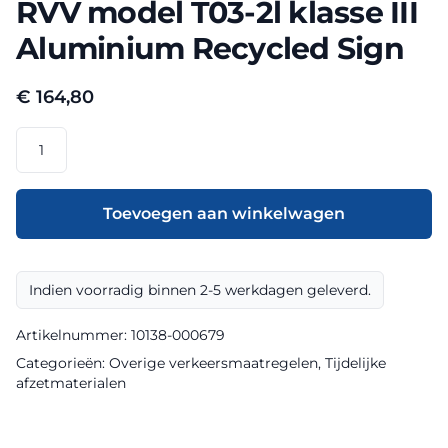
RVV model T03-2l klasse III
Aluminium Recycled Sign
€
164,80
RVV
model
T03-
2l
Toevoegen aan winkelwagen
klasse
III
Aluminium
Indien voorradig binnen 2-5 werkdagen geleverd.
Recycled
Sign
Artikelnummer:
10138-000679
aantal
Categorieën:
Overige verkeersmaatregelen
,
Tijdelijke
afzetmaterialen