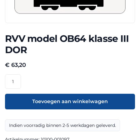
RVV model OB64 klasse III
DOR
€
63,20
RVV
model
OB64
klasse
Toevoegen aan winkelwagen
III
DOR
aantal
Indien voorradig binnen 2-5 werkdagen geleverd.
Artikelnummer:
10100-001097