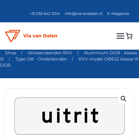
+31 035 642 1204
info@viavandalen.nl
E-Magazine
Shop
/
Verkeersborden RVV
/
Aluminium DOR - klasse
III
/
Type OB - Onderborden
/
RVV model OB622 klasse III
DOR