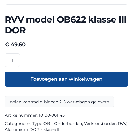
RVV model OB622 klasse III
DOR
€
49,60
RVV
model
OB622
klasse
Toevoegen aan winkelwagen
III
DOR
aantal
Indien voorradig binnen 2-5 werkdagen geleverd.
Artikelnummer:
10100-001145
Categorieën:
Type OB - Onderborden
,
Verkeersborden RVV
,
Aluminium DOR - klasse III