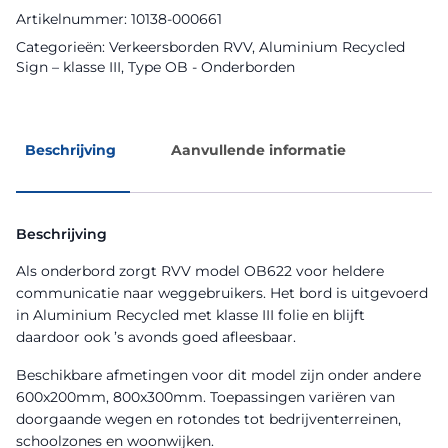
aantal
Artikelnummer:
10138-000661
Categorieën:
Verkeersborden RVV
,
Aluminium Recycled
Sign – klasse III
,
Type OB - Onderborden
Beschrijving
Aanvullende informatie
Beschrijving
Als onderbord zorgt RVV model OB622 voor heldere
communicatie naar weggebruikers. Het bord is uitgevoerd
in Aluminium Recycled met klasse III folie en blijft
daardoor ook ’s avonds goed afleesbaar.
Beschikbare afmetingen voor dit model zijn onder andere
600x200mm, 800x300mm. Toepassingen variëren van
doorgaande wegen en rotondes tot bedrijventerreinen,
schoolzones en woonwijken.