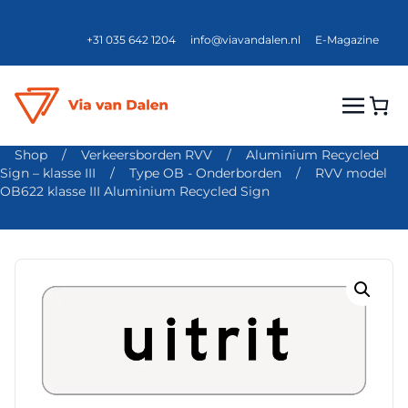
+31 035 642 1204
info@viavandalen.nl
E-Magazine
Shop
/
Verkeersborden RVV
/
Aluminium Recycled
Sign – klasse III
/
Type OB - Onderborden
/
RVV model
OB622 klasse III Aluminium Recycled Sign