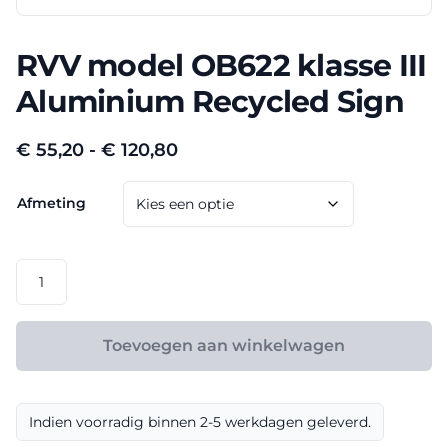
RVV model OB622 klasse III
Aluminium Recycled Sign
Prijsklasse:
€
55,20
-
€
120,80
€ 55,20
Afmeting
tot
€ 120,80
RVV
model
OB622
klasse
Toevoegen aan winkelwagen
III
Aluminium
Recycled
Indien voorradig binnen 2-5 werkdagen geleverd.
Sign