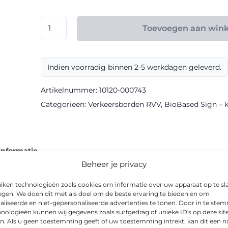
€ 116,00
RVV
Toevoegen aan win
model
OB62
klasse
Indien voorradig binnen 2-5 werkdagen geleverd.
III
BioBased
Artikelnummer:
10120-000743
Sign
Categorieën:
Verkeersborden RVV
,
BioBased Sign – kl
aantal
informatie
Beheer je privacy
iken technologieën zoals cookies om informatie over uw apparaat op te sl
egen. We doen dit met als doel om de beste ervaring te bieden en om
aliseerde en niet-gepersonaliseerde advertenties te tonen. Door in te st
 voor heldere communicatie naar weggebruikers. Het bord is ui
nologieën kunnen wij gegevens zoals surfgedrag of unieke ID's op deze sit
n. Als u geen toestemming geeft of uw toestemming intrekt, kan dit een n
s goed afleesbaar.