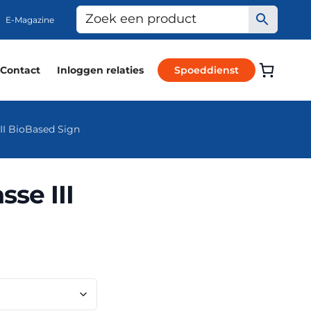
E-Magazine
Contact
Inloggen relaties
Spoeddienst
II BioBased Sign
se III