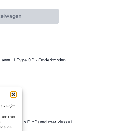
kelwagen
asse III
,
Type OB - Onderborden
aan en/of
emmen met
tgevoerd in BioBased met klasse III
e
adelige