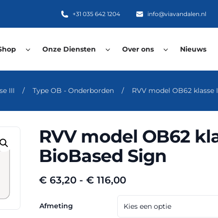
+31 035 642 1204
info@viavandalen.nl
Shop
Onze Diensten
Over ons
Nieuws
e III
/
Type OB - Onderborden
/
RVV model OB62 klasse I
RVV model OB62 klas
BioBased Sign
Prijsklasse:
€
63,20
-
€
116,00
€ 63,20
tot
Afmeting