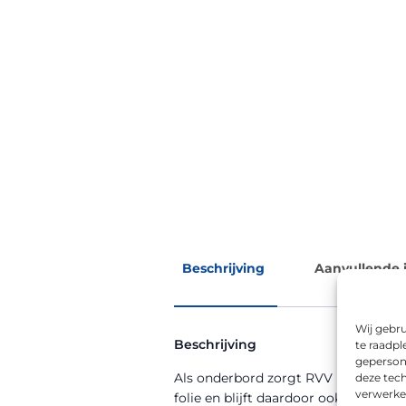
Beschrijving
Aanvullende 
Wij gebru
Beschrijving
te raadpl
geperson
Als onderbord zorgt RVV model OB62
deze tech
verwerke
folie en blijft daardoor ook ’s avond