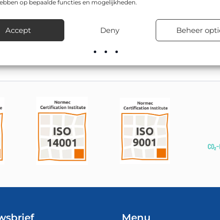
hebben op bepaalde functies en mogelijkheden.
model zijn onder andere 600x300mm, 800x400mm. Gemeenten, 
anente als tijdelijke verkeerssituaties.
Accept
Deny
Beheer opti
rect uit voorraad en verzorgt desgewenst ook de montage en plaa
wsbrief
Menu