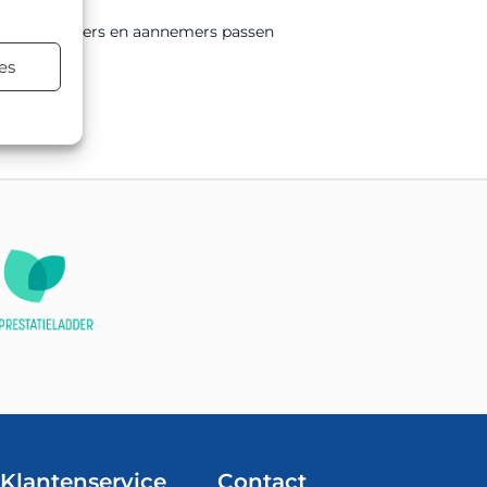
wegbeheerders en aannemers passen
es
tsing.
Klantenservice
Contact