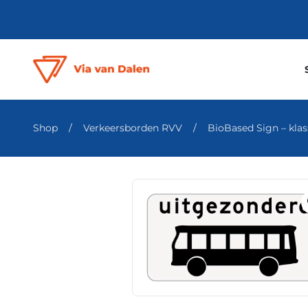
Shop
/
Verkeersborden RVV
/
BioBased Sign – klass