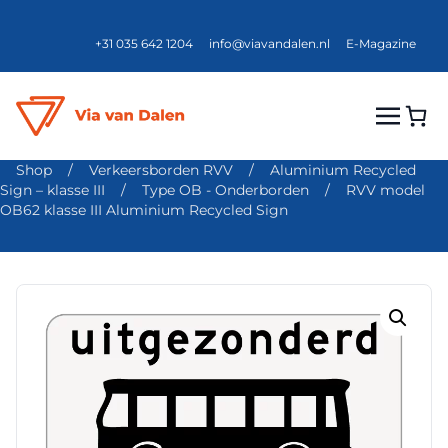
+31 035 642 1204
info@viavandalen.nl
E-Magazine
Shop
/
Verkeersborden RVV
/
Aluminium Recycled
Sign – klasse III
/
Type OB - Onderborden
/
RVV model
OB62 klasse III Aluminium Recycled Sign