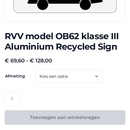
RVV model OB62 klasse III
Aluminium Recycled Sign
Prijsklasse:
€
69,60
-
€
128,00
€ 69,60
Afmeting
tot
€ 128,00
RVV
model
OB62
klasse
Toevoegen aan winkelwagen
III