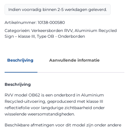
Aluminium
Recycled
Indien voorradig binnen 2-5 werkdagen geleverd.
Sign
aantal
Artikelnummer:
10138-000580
Categorieën:
Verkeersborden RVV
,
Aluminium Recycled
Sign – klasse III
,
Type OB - Onderborden
Beschrijving
Aanvullende informatie
Beschrijving
RVV model OB62 is een onderbord in Aluminium
Recycled-uitvoering, geproduceerd met klasse III
reflectiefolie voor langdurige zichtbaarheid onder
wisselende weersomstandigheden.
Beschikbare afmetingen voor dit model zijn onder andere