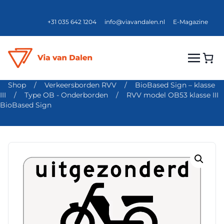
+31 035 642 1204
info@viavandalen.nl
E-Magazine
Shop
/
Verkeersborden RVV
/
BioBased Sign – klasse
III
/
Type OB - Onderborden
/
RVV model OB53 klasse III
BioBased Sign