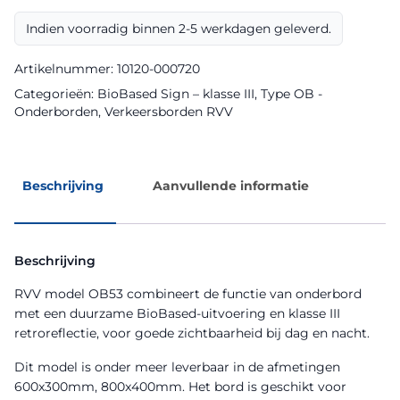
Sign
Indien voorradig binnen 2-5 werkdagen geleverd.
aantal
Artikelnummer:
10120-000720
Categorieën:
BioBased Sign – klasse III
,
Type OB -
Onderborden
,
Verkeersborden RVV
Beschrijving
Aanvullende informatie
Beschrijving
RVV model OB53 combineert de functie van onderbord
met een duurzame BioBased-uitvoering en klasse III
retroreflectie, voor goede zichtbaarheid bij dag en nacht.
Dit model is onder meer leverbaar in de afmetingen
600x300mm, 800x400mm. Het bord is geschikt voor