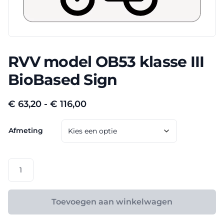
RVV model OB53 klasse III
BioBased Sign
Prijsklasse:
€
63,20
-
€
116,00
€ 63,20
Afmeting
tot
€ 116,00
RVV
model
OB53
klasse
Toevoegen aan winkelwagen
III
BioBased