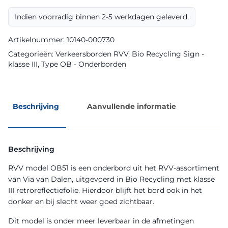
Bio
Recycling
Indien voorradig binnen 2-5 werkdagen geleverd.
Sign
aantal
Artikelnummer:
10140-000730
Categorieën:
Verkeersborden RVV
,
Bio Recycling Sign -
klasse III
,
Type OB - Onderborden
Beschrijving
Aanvullende informatie
Beschrijving
RVV model OB51 is een onderbord uit het RVV-assortiment
van Via van Dalen, uitgevoerd in Bio Recycling met klasse
III retroreflectiefolie. Hierdoor blijft het bord ook in het
donker en bij slecht weer goed zichtbaar.
Dit model is onder meer leverbaar in de afmetingen