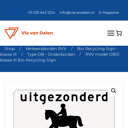
+31 035 642 1204
info@viavandalen.nl
E-Magazine
Shop
/
Verkeersborden RVV
/
Bio Recycling Sign -
klasse III
/
Type OB - Onderborden
/
RVV model OB51
klasse III Bio Recycling Sign