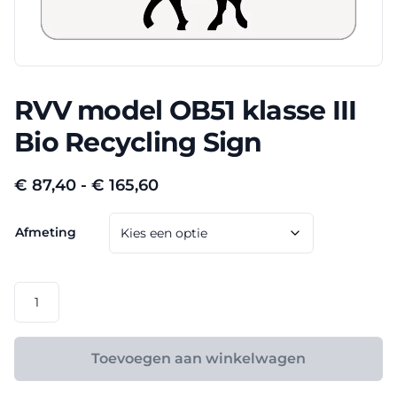
RVV model OB51 klasse III
Bio Recycling Sign
Prijsklasse:
€
87,40
-
€
165,60
€ 87,40
Afmeting
tot
€ 165,60
RVV
model
OB51
klasse
Toevoegen aan winkelwagen
III