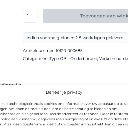
€ 104,00
RVV
Toevoegen aan win
model
OB311
klasse
Indien voorradig binnen 2-5 werkdagen geleverd.
III
BioBased
Artikelnummer:
10120-000685
Sign
Categorieën:
Type OB - Onderborden
,
Verkeersbord
aantal
informatie
Beheer je privacy
iken technologieën zoals cookies om informatie over uw apparaat op te sl
egen. We doen dit met als doel om de beste ervaring te bieden en om
aliseerde en niet-gepersonaliseerde advertenties te tonen. Door in te st
verkrijgbaar als onderbord in BioBased-uitvoering. Dankzij de klas
nologieën kunnen wij gegevens zoals surfgedrag of unieke ID's op deze sit
n. Als u geen toestemming geeft of uw toestemming intrekt, kan dit een n
eesbaar.