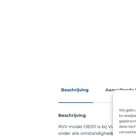
Beschrijving
Aanvullende 
Wij gebru
Beschrijving
te raadpl
geperson
RVV model OB311 is bij Via van Dalen 
deze tech
verwerke
onder alle omstandigheden goed afl