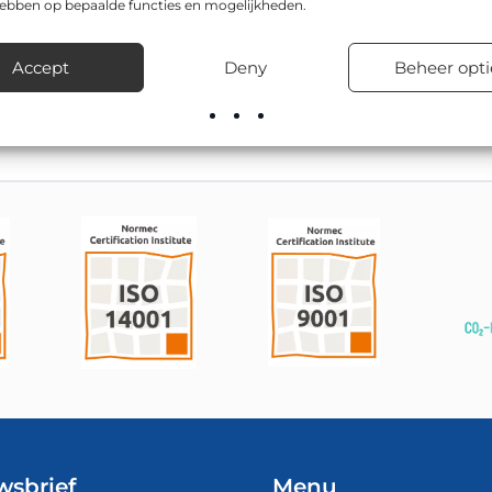
hebben op bepaalde functies en mogelijkheden.
 is CE-gecertificeerd, en is leverbaar in o.a. 600x200mm en 8
egen, bedrijventerreinen, in woonwijken en bij tijdelijke verke
Accept
Deny
Beheer opti
voorraad leverbaar, inclusief advies over de juiste bevestigingsma
wsbrief
Menu