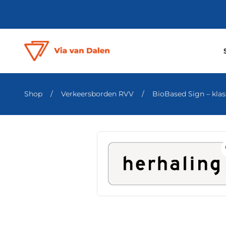
Shop
/
Verkeersborden RVV
/
BioBased Sign – klass