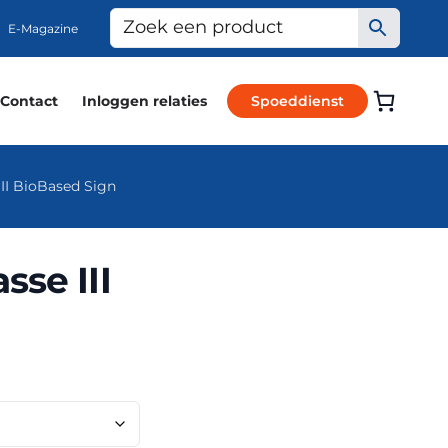
E-Magazine
Contact
Inloggen relaties
Spoeddienst
II BioBased Sign
sse III