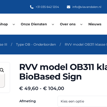
+31 035 642 1204
info@viavandalen.nl
Shop
Onze Diensten
Over ons
Nieuws
e III
/
Type OB - Onderborden
/
RVV model OB311 klasse I
RVV model OB311 kla
BioBased Sign
Prijsklasse:
€
49,60
-
€
104,00
€ 49,60
tot
Afmeting