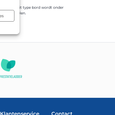
00x300mm. Dit type bord wordt onder
ersmaatregelen.
es
terialen.
Klantenservice
Contact