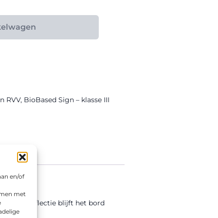
kelwagen
en RVV
,
BioBased Sign – klasse III
aan en/of
emmen met
se III reflectie blijft het bord
e
adelige